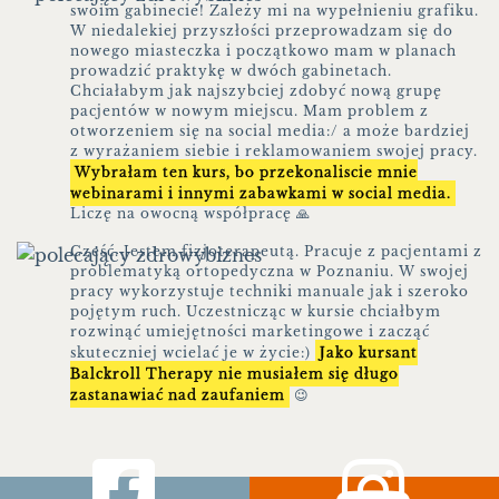
swoim gabinecie! Zależy mi na wypełnieniu grafiku.
W niedalekiej przyszłości przeprowadzam się do
nowego miasteczka i początkowo mam w planach
prowadzić praktykę w dwóch gabinetach.
Chciałabym jak najszybciej zdobyć nową grupę
pacjentów w nowym miejscu. Mam problem z
otworzeniem się na social media:/ a może bardziej
z wyrażaniem siebie i reklamowaniem swojej pracy.
Wybrałam ten kurs, bo przekonaliscie mnie
webinarami i innymi zabawkami w social media.
Liczę na owocną współpracę 🙏
Cześć. Jestem fizjoterapeutą. Pracuje z pacjentami z
problematyką ortopedyczna w Poznaniu. W swojej
pracy wykorzystuje techniki manuale jak i szeroko
pojętym ruch. Uczestnicząc w kursie chciałbym
rozwinąć umiejętności marketingowe i zacząć
skuteczniej wcielać je w życie:)
Jako kursant
Balckroll Therapy nie musiałem się długo
zastanawiać nad zaufaniem
😉