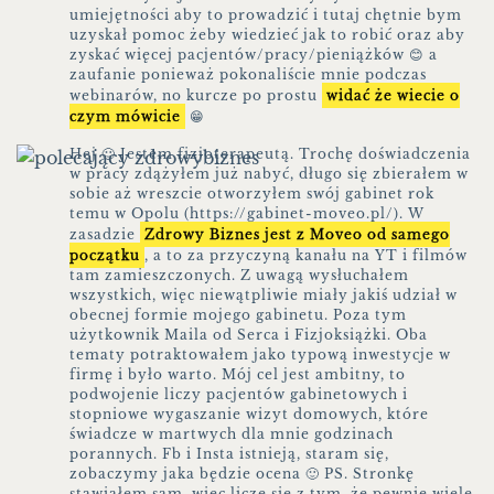
umiejętności aby to prowadzić i tutaj chętnie bym
uzyskał pomoc żeby wiedzieć jak to robić oraz aby
zyskać więcej pacjentów/pracy/pieniążków 😊 a
zaufanie ponieważ pokonaliście mnie podczas
webinarów, no kurcze po prostu
widać że wiecie o
czym mówicie
😁
Hej 🙂 Jestem fizjoterapeutą. Trochę doświadczenia
w pracy zdążyłem już nabyć, długo się zbierałem w
sobie aż wreszcie otworzyłem swój gabinet rok
temu w Opolu (https://gabinet-moveo.pl/). W
zasadzie
Zdrowy Biznes jest z Moveo od samego
początku
, a to za przyczyną kanału na YT i filmów
tam zamieszczonych. Z uwagą wysłuchałem
wszystkich, więc niewątpliwie miały jakiś udział w
obecnej formie mojego gabinetu. Poza tym
użytkownik Maila od Serca i Fizjoksiążki. Oba
tematy potraktowałem jako typową inwestycje w
firmę i było warto. Mój cel jest ambitny, to
podwojenie liczy pacjentów gabinetowych i
stopniowe wygaszanie wizyt domowych, które
świadcze w martwych dla mnie godzinach
porannych. Fb i Insta istnieją, staram się,
zobaczymy jaka będzie ocena 🙂 PS. Stronkę
stawiałem sam, więc liczę się z tym, że pewnie wiele