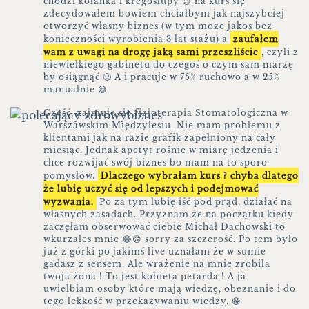
chodzi kolanka i kregoslupy 😊 na kurs się
zdecydowałem bowiem chciałbym jak najszybciej
otworzyć własny biznes (w tym moze jakos bez
konieczności wyrobienia 3 lat stażu) a
zaufałem
wam z uwagi na drogę jaką sami przeszliście
, czyli z
niewielkiego gabinetu do czegoś o czym sam marzę
by osiągnąć 🙂 A i pracuje w 75% ruchowo a w 25%
manualnie 😅
Cześć, zajmuje się fizjoterapia Stomatologiczna w
Warszawskim Międzylesiu. Nie mam problemu z
klientami jak na razie grafik zapełniony na cały
miesiąc. Jednak apetyt rośnie w miarę jedzenia i
chce rozwijać swój biznes bo mam na to sporo
pomysłów.
Dlaczego wybrałam kurs ? chyba dlatego
że lubię uczyć się od lepszych i podejmować
wyzwania.
Po za tym lubię iść pod prąd, działać na
własnych zasadach. Przyznam że na początku kiedy
zaczęłam obserwować ciebie Michał Dachowski to
wkurzales mnie 😂🙃 sorry za szczerość. Po tem było
już z górki po jakimś live uznałam że w sumie
gadasz z sensem. Ale wrażenie na mnie zrobila
twoja żona ! To jest kobieta petarda ! A ja
uwielbiam osoby które mają wiedzę, obeznanie i do
tego lekkość w przekazywaniu wiedzy. 😁