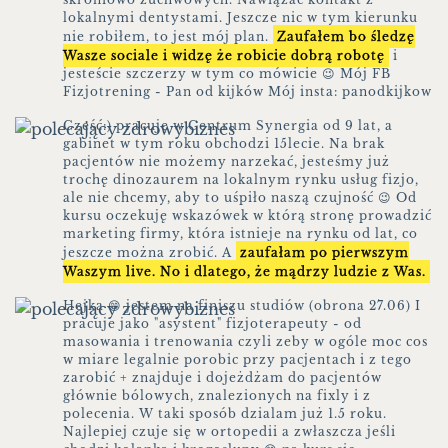
lokalnymi dentystami. Jeszcze nic w tym kierunku
nie robiłem, to jest mój plan.
Zaufałem bo śledzę
Wasze sociale i widzę że robicie dobrą robotę
i
jesteście szczerzy w tym co mówicie 😉 Mój FB
Fizjotrening - Pan od kijków Mój insta: panodkijkow
Cześć:) pracuję w Centrum Synergia od 9 lat, a
gabinet w tym roku obchodzi 15lecie. Na brak
pacjentów nie możemy narzekać, jesteśmy już
trochę dinozaurem na lokalnym rynku usług fizjo,
ale nie chcemy, aby to uśpiło naszą czujność 😉 Od
kursu oczekuję wskazówek w którą stronę prowadzić
marketing firmy, która istnieje na rynku od lat, co
jeszcze można zrobić. A
zaufałam po pierwszym
Waszym live. No i dlatego, że mądrzy ludzie z Was.
Hejka 😁 jestem na finiszu studiów (obrona 27.06) I
pracuje jako "asystent" fizjoterapeuty - od
masowania i trenowania czyli zeby w ogóle moc cos
w miare legalnie porobic przy pacjentach i z tego
zarobić + znajduje i dojeżdżam do pacjentów
głównie bólowych, znalezionych na fixly i z
polecenia. W taki sposób dzialam już 1.5 roku.
Najlepiej czuje się w ortopedii a zwłaszcza jeśli