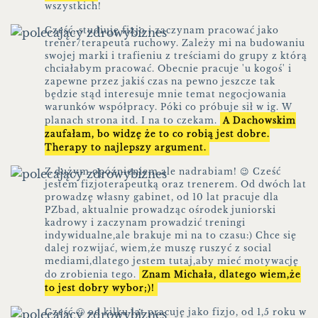
wszystkich!
Cześć, studiuję fizjo i zaczynam pracować jako
trener/terapeuta ruchowy. Zależy mi na budowaniu
swojej marki i trafieniu z treściami do grupy z którą
chciałabym pracować. Obecnie pracuje 'u kogoś' i
zapewne przez jakiś czas na pewno jeszcze tak
będzie stąd interesuje mnie temat negocjowania
warunków współpracy. Póki co próbuje sił w ig. W
planach strona itd. I na to czekam.
A Dachowskim
zaufałam, bo widzę że to co robią jest dobre.
Therapy to najlepszy argument.
Z dużym opóźnieniem,ale nadrabiam! 😉 Cześć
jestem fizjoterapeutką oraz trenerem. Od dwóch lat
prowadzę własny gabinet, od 10 lat pracuje dla
PZbad, aktualnie prowadząc ośrodek juniorski
kadrowy i zaczynam prowadzić treningi
indywidualne,ale brakuje mi na to czasu:) Chce się
dalej rozwijać, wiem,że muszę ruszyć z social
mediami,dlatego jestem tutaj,aby mieć motywację
do zrobienia tego.
Znam Michała, dlatego wiem,że
to jest dobry wybor;)!
Cześć 🙂 od kilku lat pracuję jako fizjo, od 1,5 roku w