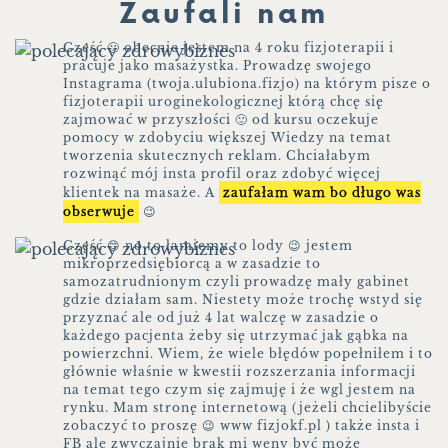
Zaufali nam
Cześć 🙂 obecnie jestem na 4 roku fizjoterapii i
pracuje jako masażystka. Prowadzę swojego
Instagrama (twoja.ulubiona.fizjo) na którym pisze o
fizjoterapii uroginekologicznej którą chcę się
zajmować w przyszłości 🙂 od kursu oczekuje
pomocy w zdobyciu większej Wiedzy na temat
tworzenia skutecznych reklam. Chciałabym
rozwinąć mój insta profil oraz zdobyć więcej
klientek na masaże. A
zaufałam wam bo długo was
obserwuje
😉
Część 😊 no to łamiemy to lody 😉 jestem
mikroprzedsiębiorcą a w zasadzie to
samozatrudnionym czyli prowadzę mały gabinet
gdzie działam sam. Niestety może trochę wstyd się
przyznać ale od już 4 lat walczę w zasadzie o
każdego pacjenta żeby się utrzymać jak gąbka na
powierzchni. Wiem, że wiele błędów popełniłem i to
głównie właśnie w kwestii rozszerzania informacji
na temat tego czym się zajmuję i że wgl jestem na
rynku. Mam stronę internetową (jeżeli chcielibyście
zobaczyć to proszę 😉 www fizjokf.pl ) także insta i
FB ale zwyczajnie brak mi weny być może