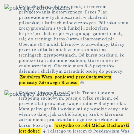
Cześć 🙂 jestem fizjoterapeutą i trenerem
przygotowania motorycznego. Przez 7 lat
pracowałem w tych obszarach w akademii
piłkarskiej i kadrach młodzieżowych. Pół roku temu
zrezygnowałem z tych funkcji i założyłem
https://pro-balans.pl/ wynajmując gabinet i małą
salę do treningu https://www.albatrosmed.pl/ .
Obecnie 80% moich klientów to zawodnicy, którzy
przez te kilka lat mieli ze mną kontakt na
treningach, zgrupowaniach. Od kursu oczekuje, że
pomoże trafić do mnie osobom, które mnie nie
znały wcześniej. Obecnie mam 6-8 pacjentów
dziennie i chciałbym zatrudnić osobę do pomocy.
Zaufałem Wam, ponieważ przesłuchiwałem
podcasty Zdrowego Biznesu
🙂
Czołem! Jestem Kamil Ciężki Trener i jestem
terapeutą ruchowym, pracuje tylko ruchem, od
prawie 2 lat prowadzę swoje studio w Białymstoku.
Mam pełny grafik i wydaje mi się wysokie ceny i nie
wiem co dalej, jak zrobić kolejny krok w kierunku
zatrudnienia pracownika i tego tez oczekuje od
kursu. Poza tym
wszystko co robi Michał Dachowski
jest dobre
🤷 i dlatego tu jestem 🙂 Pozdrawiam Was