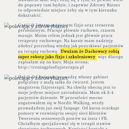
do poprawy tam będzie, i zapewne Zdrowy Biznes
to odpowiednie miejsce żeby się w tym kierunku
dokształcić.
Cześć 😊 Jestem magistrem fizjo oraz trenerem
personalnym. Pracuje głównie ruchowo, czasem
masuje. Moim celem jednak jest głównie praca
terapeuty ruchowego. Na kursie mam nadzieję
zdobyć potrzebną wiedzę jak pozyskiwać pacjentów
na terapię ruchową.
Uważam że Dachowscy robią
super robotę jako fizjo i szkoleniowcy
więc dlatego
zapisałam się na kurs. Moja strona:
http://treningplusfizjoterapia.pl
Hej 😉 Od kwietnia prowadzę własny gabinet
połączony z małą salka do ćwiczeń. Jestem
magistrem fizjoterapii. Na chwilę obecną jest to
moje jedyne miejsce zatrudnienia. Mam ok 3-4
pacjentów dziennie. W przeszłości mocno
angażowałem się w Nordic Walking, wtedy
prowadziłem już swój fanpage. Od kursu oczekuje
pomocy w rozwinięciu swojej sieci klientów.
Tworzeniu sensownych postów na insta i FB.
Chciałbym specjalizować się w terapii stawów
skroniowo żuchwowych. Nawiązać kontakt z