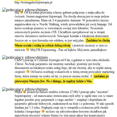
http://treningplusfizjoterapia.pl
Hej
Od kwietnia prowadzę własny gabinet połączony z małą salka do
ćwiczeń. Jestem magistrem fizjoterapii. Na chwilę obecną jest to moje jedyne
miejsce zatrudnienia. Mam ok 3-4 pacjentów dziennie. W przeszłości mocno
angażowałem się w Nordic Walking, wtedy prowadziłem już swój fanpage. Od
kursu oczekuje pomocy w rozwinięciu swojej sieci klientów. Tworzeniu
sensownych postów na insta i FB. Chciałbym specjalizować się w terapii
stawów skroniowo żuchwowych. Nawiązać kontakt z lokalnymi dentystami.
Jeszcze nic w tym kierunku nie robiłem, to jest mój plan.
Zaufałem bo śledzę
Wasze sociale i widzę że robicie dobrą robotę
i jesteście szczerzy w tym co
mówicie
Mój FB Fizjotrening - Pan od kijków Mój insta: panodkijkow
Cześć:) pracuję w Centrum Synergia od 9 lat, a gabinet w tym roku obchodzi
15lecie. Na brak pacjentów nie możemy narzekać, jesteśmy już trochę
dinozaurem na lokalnym rynku usług fizjo, ale nie chcemy, aby to uśpiło naszą
czujność
Od kursu oczekuję wskazówek w którą stronę prowadzić marketing
firmy, która istnieje na rynku od lat, co jeszcze można zrobić. A
zaufałam po
pierwszym Waszym live. No i dlatego, że mądrzy ludzie z Was.
Hejka
jestem na finiszu studiów (obrona 27.06) I pracuje jako "asystent"
fizjoterapeuty - od masowania i trenowania czyli zeby w ogóle moc cos w miare
legalnie porobic przy pacjentach i z tego zarobić + znajduje i dojeżdżam do
pacjentów głównie bólowych, znalezionych na fixly i z polecenia. W taki sposób
dzialam już 1.5 roku. Najlepiej czuje się w ortopedii a zwłaszcza jeśli chodzi
kolanka i kregoslupy
na kurs się zdecydowałem bowiem chciałbym jak
najszybciej otworzyć własny biznes (w tym moze jakos bez konieczności