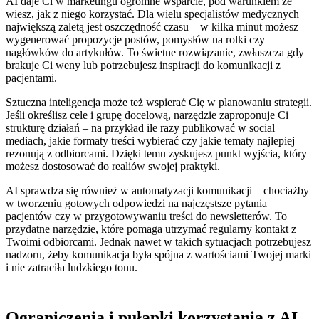
AI daje Ci w marketingu ogromne wsparcie, pod warunkiem że
wiesz, jak z niego korzystać. Dla wielu specjalistów medycznych
największą zaletą jest oszczędność czasu – w kilka minut możesz
wygenerować propozycje postów, pomysłów na rolki czy
nagłówków do artykułów. To świetne rozwiązanie, zwłaszcza gdy
brakuje Ci weny lub potrzebujesz inspiracji do komunikacji z
pacjentami.
Sztuczna inteligencja może też wspierać Cię w planowaniu strategii.
Jeśli określisz cele i grupę docelową, narzędzie zaproponuje Ci
strukturę działań – na przykład ile razy publikować w social
mediach, jakie formaty treści wybierać czy jakie tematy najlepiej
rezonują z odbiorcami. Dzięki temu zyskujesz punkt wyjścia, który
możesz dostosować do realiów swojej praktyki.
AI sprawdza się również w automatyzacji komunikacji – chociażby
w tworzeniu gotowych odpowiedzi na najczęstsze pytania
pacjentów czy w przygotowywaniu treści do newsletterów. To
przydatne narzędzie, które pomaga utrzymać regularny kontakt z
Twoimi odbiorcami. Jednak nawet w takich sytuacjach potrzebujesz
nadzoru, żeby komunikacja była spójna z wartościami Twojej marki
i nie zatraciła ludzkiego tonu.
Ograniczenia i pułapki korzystania z AI