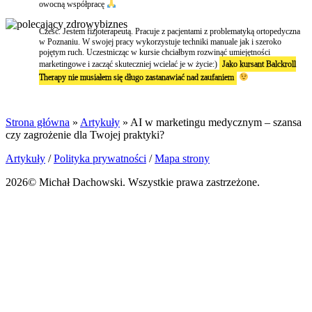
owocną współpracę
Cześć. Jestem fizjoterapeutą. Pracuje z pacjentami z problematyką ortopedyczna
w Poznaniu. W swojej pracy wykorzystuje techniki manuale jak i szeroko
pojętym ruch. Uczestnicząc w kursie chciałbym rozwinąć umiejętności
marketingowe i zacząć skuteczniej wcielać je w życie:)
Jako kursant Balckroll
Therapy nie musiałem się długo zastanawiać nad zaufaniem
Strona główna
»
Artykuły
»
AI w marketingu medycznym – szansa
czy zagrożenie dla Twojej praktyki?
Artykuły
/
Polityka prywatności
/
Mapa strony
2026© Michał Dachowski. Wszystkie prawa zastrzeżone.