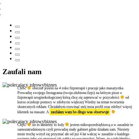
Zaufali nam
Cześć
obecnie jestem na 4 roku fizjoterapii i pracuje jako masażystka.
Prowadzę swojego Instagrama (twoja.ulubiona.fizjo) na którym pisze o
fizjoterapii uroginekologicznej którą chcę się zajmować w przyszłości
od
kursu oczekuje pomocy w zdobyciu większej Wiedzy na temat tworzenia
skutecznych reklam. Chciałabym rozwinąć mój insta profil oraz zdobyć więcej
klientek na masaże. A
zaufałam wam bo długo was obserwuje
Część
no to łamiemy to lody
jestem mikroprzedsiębiorcą a w zasadzie to
samozatrudnionym czyli prowadzę mały gabinet gdzie działam sam. Niestety
może trochę wstyd się przyznać ale od już 4 lat walczę w zasadzie o każdego
pacjenta żeby się utrzymać jak gąbka na powierzchni. Wiem, że wiele błędów