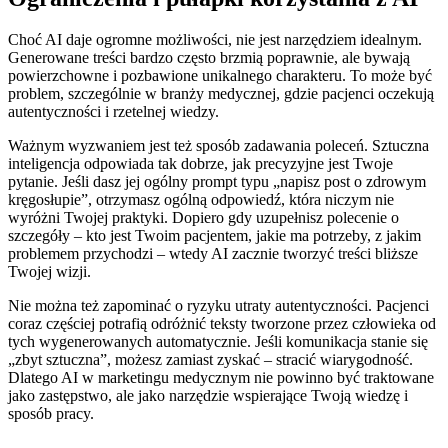
Choć AI daje ogromne możliwości, nie jest narzędziem idealnym.
Generowane treści bardzo często brzmią poprawnie, ale bywają
powierzchowne i pozbawione unikalnego charakteru. To może być
problem, szczególnie w branży medycznej, gdzie pacjenci oczekują
autentyczności i rzetelnej wiedzy.
Ważnym wyzwaniem jest też sposób zadawania poleceń. Sztuczna
inteligencja odpowiada tak dobrze, jak precyzyjne jest Twoje
pytanie. Jeśli dasz jej ogólny prompt typu „napisz post o zdrowym
kręgosłupie”, otrzymasz ogólną odpowiedź, która niczym nie
wyróżni Twojej praktyki. Dopiero gdy uzupełnisz polecenie o
szczegóły – kto jest Twoim pacjentem, jakie ma potrzeby, z jakim
problemem przychodzi – wtedy AI zacznie tworzyć treści bliższe
Twojej wizji.
Nie można też zapominać o ryzyku utraty autentyczności. Pacjenci
coraz częściej potrafią odróżnić teksty tworzone przez człowieka od
tych wygenerowanych automatycznie. Jeśli komunikacja stanie się
„zbyt sztuczna”, możesz zamiast zyskać – stracić wiarygodność.
Dlatego AI w marketingu medycznym nie powinno być traktowane
jako zastępstwo, ale jako narzędzie wspierające Twoją wiedzę i
sposób pracy.