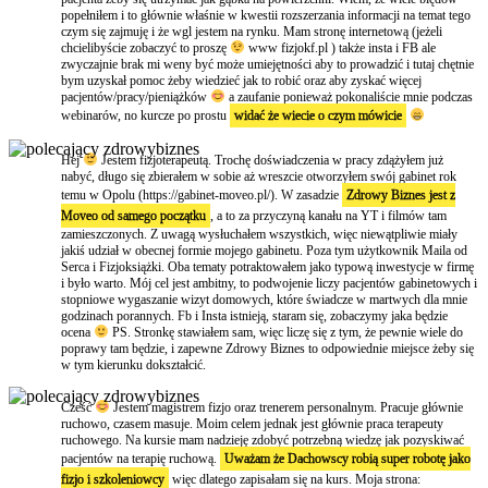
popełniłem i to głównie właśnie w kwestii rozszerzania informacji na temat tego
czym się zajmuję i że wgl jestem na rynku. Mam stronę internetową (jeżeli
chcielibyście zobaczyć to proszę
www fizjokf.pl ) także insta i FB ale
zwyczajnie brak mi weny być może umiejętności aby to prowadzić i tutaj chętnie
bym uzyskał pomoc żeby wiedzieć jak to robić oraz aby zyskać więcej
pacjentów/pracy/pieniążków
a zaufanie ponieważ pokonaliście mnie podczas
webinarów, no kurcze po prostu
widać że wiecie o czym mówicie
Hej
Jestem fizjoterapeutą. Trochę doświadczenia w pracy zdążyłem już
nabyć, długo się zbierałem w sobie aż wreszcie otworzyłem swój gabinet rok
temu w Opolu (https://gabinet-moveo.pl/). W zasadzie
Zdrowy Biznes jest z
Moveo od samego początku
, a to za przyczyną kanału na YT i filmów tam
zamieszczonych. Z uwagą wysłuchałem wszystkich, więc niewątpliwie miały
jakiś udział w obecnej formie mojego gabinetu. Poza tym użytkownik Maila od
Serca i Fizjoksiążki. Oba tematy potraktowałem jako typową inwestycje w firmę
i było warto. Mój cel jest ambitny, to podwojenie liczy pacjentów gabinetowych i
stopniowe wygaszanie wizyt domowych, które świadcze w martwych dla mnie
godzinach porannych. Fb i Insta istnieją, staram się, zobaczymy jaka będzie
ocena
PS. Stronkę stawiałem sam, więc liczę się z tym, że pewnie wiele do
poprawy tam będzie, i zapewne Zdrowy Biznes to odpowiednie miejsce żeby się
w tym kierunku dokształcić.
Cześć
Jestem magistrem fizjo oraz trenerem personalnym. Pracuje głównie
ruchowo, czasem masuje. Moim celem jednak jest głównie praca terapeuty
ruchowego. Na kursie mam nadzieję zdobyć potrzebną wiedzę jak pozyskiwać
pacjentów na terapię ruchową.
Uważam że Dachowscy robią super robotę jako
fizjo i szkoleniowcy
więc dlatego zapisałam się na kurs. Moja strona: