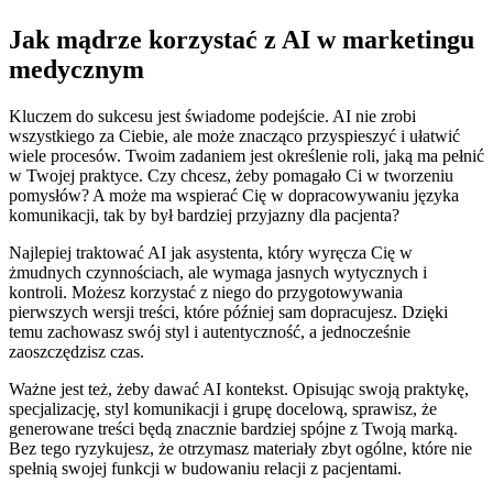
Jak mądrze korzystać z AI w marketingu
medycznym
Kluczem do sukcesu jest świadome podejście. AI nie zrobi
wszystkiego za Ciebie, ale może znacząco przyspieszyć i ułatwić
wiele procesów. Twoim zadaniem jest określenie roli, jaką ma pełnić
w Twojej praktyce. Czy chcesz, żeby pomagało Ci w tworzeniu
pomysłów? A może ma wspierać Cię w dopracowywaniu języka
komunikacji, tak by był bardziej przyjazny dla pacjenta?
Najlepiej traktować AI jak asystenta, który wyręcza Cię w
żmudnych czynnościach, ale wymaga jasnych wytycznych i
kontroli. Możesz korzystać z niego do przygotowywania
pierwszych wersji treści, które później sam dopracujesz. Dzięki
temu zachowasz swój styl i autentyczność, a jednocześnie
zaoszczędzisz czas.
Ważne jest też, żeby dawać AI kontekst. Opisując swoją praktykę,
specjalizację, styl komunikacji i grupę docelową, sprawisz, że
generowane treści będą znacznie bardziej spójne z Twoją marką.
Bez tego ryzykujesz, że otrzymasz materiały zbyt ogólne, które nie
spełnią swojej funkcji w budowaniu relacji z pacjentami.