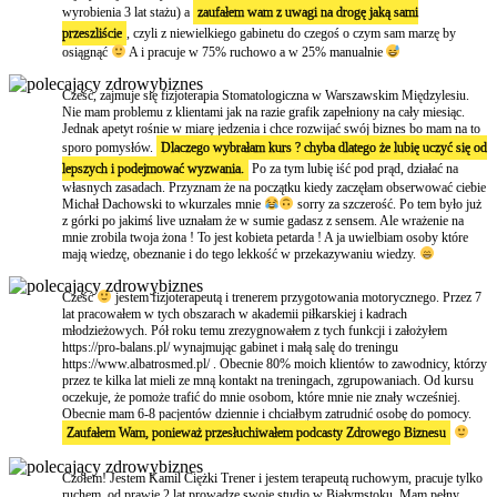
wyrobienia 3 lat stażu) a
zaufałem wam z uwagi na drogę jaką sami
przeszliście
, czyli z niewielkiego gabinetu do czegoś o czym sam marzę by
osiągnąć
A i pracuje w 75% ruchowo a w 25% manualnie
Cześć, zajmuje się fizjoterapia Stomatologiczna w Warszawskim Międzylesiu.
Nie mam problemu z klientami jak na razie grafik zapełniony na cały miesiąc.
Jednak apetyt rośnie w miarę jedzenia i chce rozwijać swój biznes bo mam na to
sporo pomysłów.
Dlaczego wybrałam kurs ? chyba dlatego że lubię uczyć się od
lepszych i podejmować wyzwania.
Po za tym lubię iść pod prąd, działać na
własnych zasadach. Przyznam że na początku kiedy zaczęłam obserwować ciebie
Michał Dachowski to wkurzales mnie
sorry za szczerość. Po tem było już
z górki po jakimś live uznałam że w sumie gadasz z sensem. Ale wrażenie na
mnie zrobila twoja żona ! To jest kobieta petarda ! A ja uwielbiam osoby które
mają wiedzę, obeznanie i do tego lekkość w przekazywaniu wiedzy.
Cześć
jestem fizjoterapeutą i trenerem przygotowania motorycznego. Przez 7
lat pracowałem w tych obszarach w akademii piłkarskiej i kadrach
młodzieżowych. Pół roku temu zrezygnowałem z tych funkcji i założyłem
https://pro-balans.pl/ wynajmując gabinet i małą salę do treningu
https://www.albatrosmed.pl/ . Obecnie 80% moich klientów to zawodnicy, którzy
przez te kilka lat mieli ze mną kontakt na treningach, zgrupowaniach. Od kursu
oczekuje, że pomoże trafić do mnie osobom, które mnie nie znały wcześniej.
Obecnie mam 6-8 pacjentów dziennie i chciałbym zatrudnić osobę do pomocy.
Zaufałem Wam, ponieważ przesłuchiwałem podcasty Zdrowego Biznesu
Czołem! Jestem Kamil Ciężki Trener i jestem terapeutą ruchowym, pracuje tylko
ruchem, od prawie 2 lat prowadzę swoje studio w Białymstoku. Mam pełny