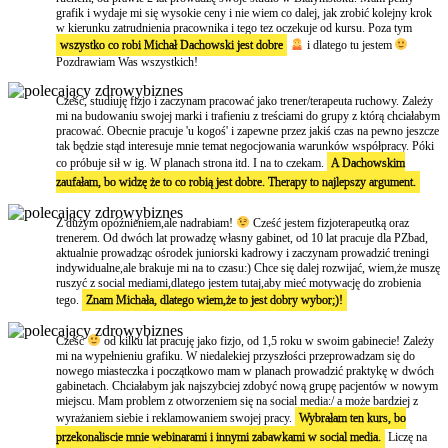
grafik i wydaje mi się wysokie ceny i nie wiem co dalej, jak zrobić kolejny krok
w kierunku zatrudnienia pracownika i tego tez oczekuje od kursu. Poza tym
wszystko co robi Michał Dachowski jest dobre
i dlatego tu jestem
Pozdrawiam Was wszystkich!
Cześć, studiuję fizjo i zaczynam pracować jako trener/terapeuta ruchowy. Zależy
mi na budowaniu swojej marki i trafieniu z treściami do grupy z którą chciałabym
pracować. Obecnie pracuje 'u kogoś' i zapewne przez jakiś czas na pewno jeszcze
tak będzie stąd interesuje mnie temat negocjowania warunków współpracy. Póki
co próbuje sił w ig. W planach strona itd. I na to czekam.
A Dachowskim
zaufałam, bo widzę że to co robią jest dobre. Therapy to najlepszy argument.
Z dużym opóźnieniem,ale nadrabiam!
Cześć jestem fizjoterapeutką oraz
trenerem. Od dwóch lat prowadzę własny gabinet, od 10 lat pracuje dla PZbad,
aktualnie prowadząc ośrodek juniorski kadrowy i zaczynam prowadzić treningi
indywidualne,ale brakuje mi na to czasu:) Chce się dalej rozwijać, wiem,że muszę
ruszyć z social mediami,dlatego jestem tutaj,aby mieć motywację do zrobienia
tego.
Znam Michała, dlatego wiem,że to jest dobry wybor;)!
Cześć
od kilku lat pracuję jako fizjo, od 1,5 roku w swoim gabinecie! Zależy
mi na wypełnieniu grafiku. W niedalekiej przyszłości przeprowadzam się do
nowego miasteczka i początkowo mam w planach prowadzić praktykę w dwóch
gabinetach. Chciałabym jak najszybciej zdobyć nową grupę pacjentów w nowym
miejscu. Mam problem z otworzeniem się na social media:/ a może bardziej z
wyrażaniem siebie i reklamowaniem swojej pracy.
Wybrałam ten kurs, bo
przekonaliscie mnie webinarami i innymi zabawkami w social media.
Liczę na