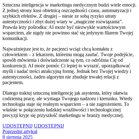
Sztuczna inteligencja w marketingu medycznym budzi wiele emocji.
Z jednej strony kusi obietnicą oszczędności czasu, automatyzacji i
szybkich efektów. Z drugiej – niesie ze sobą ryzyko utraty
autentyczności i zbyt dużej wiary w „magiczne rozwiązania”.
Prawda leży pośrodku: AI może być niezwykle wartościowym
wsparciem, ale nigdy nie powinno stać się jedynym filarem Twojej
komunikacji.
Najważniejsze jest to, że pacjenci wciąż chcą kontaktu z
człowiekiem – z lekarzem, któremu mogą zaufać. Twoje podejście,
sposób mówienia i doświadczenie są tym, co odróżnia Cię od
konkurencji. AI może pomóc Ci lepiej to wyrazić, uporządkować
myśli i nadać treści atrakcyjną formę. Jednak bez Twojej wiedzy i
autentyczności, żaden algorytm nie zbuduje trwałej relacji z
pacjentem.
Dlatego traktuj sztuczną inteligencję jak asystenta, który ułatwia
codzienną pracę, ale wymaga Twojego nadzoru i kierunku. Wtedy
technologia staje się realnym wsparciem – a nie zagrożeniem. To
właśnie w połączeniu ludzkiej wrażliwości i technologicznej
precyzji kryje się przyszłość marketingu w branży medycznej.
UDOSTĘPNIJ
UDOSTĘPNIJ
Poprzedni artykuł
8 sierpnia 2025