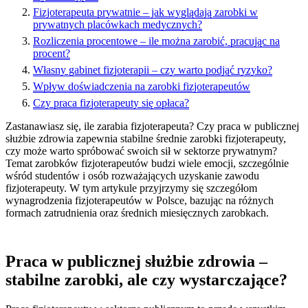
Fizjoterapeuta prywatnie – jak wyglądają zarobki w
prywatnych placówkach medycznych?
Rozliczenia procentowe – ile można zarobić, pracując na
procent?
Własny gabinet fizjoterapii – czy warto podjąć ryzyko?
Wpływ doświadczenia na zarobki fizjoterapeutów
Czy praca fizjoterapeuty się opłaca?
Zastanawiasz się, ile zarabia fizjoterapeuta? Czy praca w publicznej
służbie zdrowia zapewnia stabilne średnie zarobki fizjoterapeuty,
czy może warto spróbować swoich sił w sektorze prywatnym?
Temat zarobków fizjoterapeutów budzi wiele emocji, szczególnie
wśród studentów i osób rozważających uzyskanie zawodu
fizjoterapeuty. W tym artykule przyjrzymy się szczegółom
wynagrodzenia fizjoterapeutów w Polsce, bazując na różnych
formach zatrudnienia oraz średnich miesięcznych zarobkach.
Praca w publicznej służbie zdrowia –
stabilne zarobki, ale czy wystarczające?