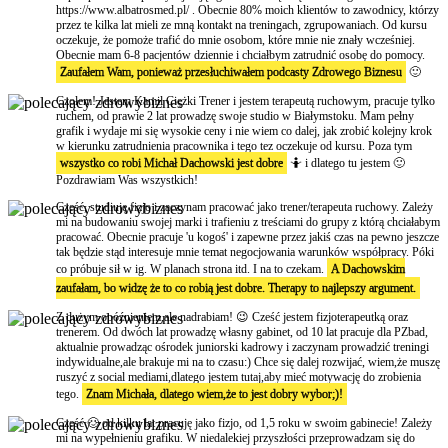
https://www.albatrosmed.pl/ . Obecnie 80% moich klientów to zawodnicy, którzy
przez te kilka lat mieli ze mną kontakt na treningach, zgrupowaniach. Od kursu
oczekuje, że pomoże trafić do mnie osobom, które mnie nie znały wcześniej.
Obecnie mam 6-8 pacjentów dziennie i chciałbym zatrudnić osobę do pomocy.
Zaufałem Wam, ponieważ przesłuchiwałem podcasty Zdrowego Biznesu
🙂
Czołem! Jestem Kamil Ciężki Trener i jestem terapeutą ruchowym, pracuje tylko
ruchem, od prawie 2 lat prowadzę swoje studio w Białymstoku. Mam pełny
grafik i wydaje mi się wysokie ceny i nie wiem co dalej, jak zrobić kolejny krok
w kierunku zatrudnienia pracownika i tego tez oczekuje od kursu. Poza tym
wszystko co robi Michał Dachowski jest dobre
🤷 i dlatego tu jestem 🙂
Pozdrawiam Was wszystkich!
Cześć, studiuję fizjo i zaczynam pracować jako trener/terapeuta ruchowy. Zależy
mi na budowaniu swojej marki i trafieniu z treściami do grupy z którą chciałabym
pracować. Obecnie pracuje 'u kogoś' i zapewne przez jakiś czas na pewno jeszcze
tak będzie stąd interesuje mnie temat negocjowania warunków współpracy. Póki
co próbuje sił w ig. W planach strona itd. I na to czekam.
A Dachowskim
zaufałam, bo widzę że to co robią jest dobre. Therapy to najlepszy argument.
Z dużym opóźnieniem,ale nadrabiam! 😉 Cześć jestem fizjoterapeutką oraz
trenerem. Od dwóch lat prowadzę własny gabinet, od 10 lat pracuje dla PZbad,
aktualnie prowadząc ośrodek juniorski kadrowy i zaczynam prowadzić treningi
indywidualne,ale brakuje mi na to czasu:) Chce się dalej rozwijać, wiem,że muszę
ruszyć z social mediami,dlatego jestem tutaj,aby mieć motywację do zrobienia
tego.
Znam Michała, dlatego wiem,że to jest dobry wybor;)!
Cześć 🙂 od kilku lat pracuję jako fizjo, od 1,5 roku w swoim gabinecie! Zależy
mi na wypełnieniu grafiku. W niedalekiej przyszłości przeprowadzam się do