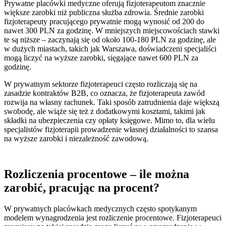
Prywatne placówki medyczne oferują fizjoterapeutom znacznie
większe zarobki niż publiczna służba zdrowia. Średnie zarobki
fizjoterapeuty pracującego prywatnie mogą wynosić od 200 do
nawet 300 PLN za godzinę. W mniejszych miejscowościach stawki
te są niższe – zaczynają się od około 100-180 PLN za godzinę, ale
w dużych miastach, takich jak Warszawa, doświadczeni specjaliści
mogą liczyć na wyższe zarobki, sięgające nawet 600 PLN za
godzinę.
W prywatnym sektorze fizjoterapeuci często rozliczają się na
zasadzie kontraktów B2B, co oznacza, że fizjoterapeuta zawód
rozwija na własny rachunek. Taki sposób zatrudnienia daje większą
swobodę, ale wiąże się też z dodatkowymi kosztami, takimi jak
składki na ubezpieczenia czy opłaty księgowe. Mimo to, dla wielu
specjalistów fizjoterapii prowadzenie własnej działalności to szansa
na wyższe zarobki i niezależność zawodową.
Rozliczenia procentowe – ile można
zarobić, pracując na procent?
W prywatnych placówkach medycznych często spotykanym
modelem wynagrodzenia jest rozliczenie procentowe. Fizjoterapeuci