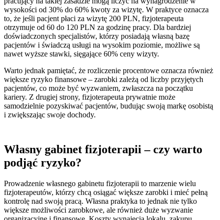
pracujący na takiej zasadzie mogą liczyć na wynagrodzenie w
wysokości od 30% do 60% kwoty za wizytę. W praktyce oznacza
to, że jeśli pacjent płaci za wizytę 200 PLN, fizjoterapeuta
otrzymuje od 60 do 120 PLN za godzinę pracy. Dla bardziej
doświadczonych specjalistów, którzy posiadają własną bazę
pacjentów i świadczą usługi na wysokim poziomie, możliwe są
nawet wyższe stawki, sięgające 60% ceny wizyty.
Warto jednak pamiętać, że rozliczenie procentowe oznacza również
większe ryzyko finansowe – zarobki zależą od liczby przyjętych
pacjentów, co może być wyzwaniem, zwłaszcza na początku
kariery. Z drugiej strony, fizjoterapeuta prywatnie może
samodzielnie pozyskiwać pacjentów, budując swoją markę osobistą
i zwiększając swoje dochody.
Własny gabinet fizjoterapii – czy warto
podjąć ryzyko?
Prowadzenie własnego gabinetu fizjoterapii to marzenie wielu
fizjoterapeutów, którzy chcą osiągać większe zarobki i mieć pełną
kontrolę nad swoją pracą. Własna praktyka to jednak nie tylko
większe możliwości zarobkowe, ale również duże wyzwanie
organizacyjne i finansowe. Koszty wynajęcia lokalu, zakupu