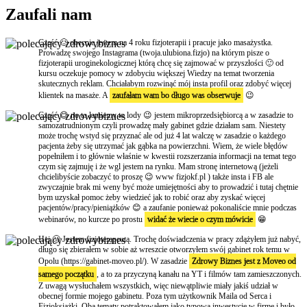
Zaufali nam
Cześć 🙂 obecnie jestem na 4 roku fizjoterapii i pracuje jako masażystka.
Prowadzę swojego Instagrama (twoja.ulubiona.fizjo) na którym pisze o
fizjoterapii uroginekologicznej którą chcę się zajmować w przyszłości 🙂 od
kursu oczekuje pomocy w zdobyciu większej Wiedzy na temat tworzenia
skutecznych reklam. Chciałabym rozwinąć mój insta profil oraz zdobyć więcej
klientek na masaże. A
zaufałam wam bo długo was obserwuje
😉
Część 😊 no to łamiemy to lody 😉 jestem mikroprzedsiębiorcą a w zasadzie to
samozatrudnionym czyli prowadzę mały gabinet gdzie działam sam. Niestety
może trochę wstyd się przyznać ale od już 4 lat walczę w zasadzie o każdego
pacjenta żeby się utrzymać jak gąbka na powierzchni. Wiem, że wiele błędów
popełniłem i to głównie właśnie w kwestii rozszerzania informacji na temat tego
czym się zajmuję i że wgl jestem na rynku. Mam stronę internetową (jeżeli
chcielibyście zobaczyć to proszę 😉 www fizjokf.pl ) także insta i FB ale
zwyczajnie brak mi weny być może umiejętności aby to prowadzić i tutaj chętnie
bym uzyskał pomoc żeby wiedzieć jak to robić oraz aby zyskać więcej
pacjentów/pracy/pieniążków 😊 a zaufanie ponieważ pokonaliście mnie podczas
webinarów, no kurcze po prostu
widać że wiecie o czym mówicie
😁
Hej 🙂 Jestem fizjoterapeutą. Trochę doświadczenia w pracy zdążyłem już nabyć,
długo się zbierałem w sobie aż wreszcie otworzyłem swój gabinet rok temu w
Opolu (https://gabinet-moveo.pl/). W zasadzie
Zdrowy Biznes jest z Moveo od
samego początku
, a to za przyczyną kanału na YT i filmów tam zamieszczonych.
Z uwagą wysłuchałem wszystkich, więc niewątpliwie miały jakiś udział w
obecnej formie mojego gabinetu. Poza tym użytkownik Maila od Serca i
Fizjoksiążki. Oba tematy potraktowałem jako typową inwestycje w firmę i było