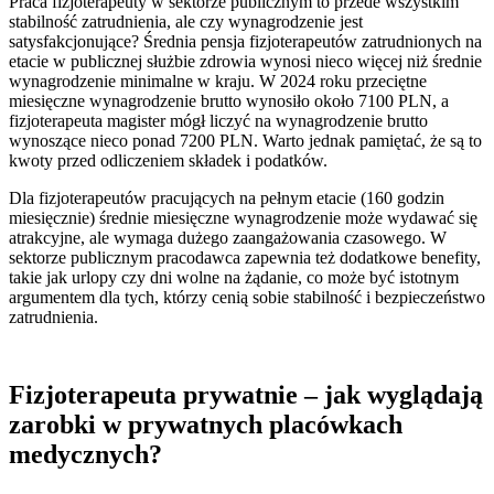
Praca fizjoterapeuty w sektorze publicznym to przede wszystkim
stabilność zatrudnienia, ale czy wynagrodzenie jest
satysfakcjonujące? Średnia pensja fizjoterapeutów zatrudnionych na
etacie w publicznej służbie zdrowia wynosi nieco więcej niż średnie
wynagrodzenie minimalne w kraju. W 2024 roku przeciętne
miesięczne wynagrodzenie brutto wynosiło około 7100 PLN, a
fizjoterapeuta magister mógł liczyć na wynagrodzenie brutto
wynoszące nieco ponad 7200 PLN. Warto jednak pamiętać, że są to
kwoty przed odliczeniem składek i podatków.
Dla fizjoterapeutów pracujących na pełnym etacie (160 godzin
miesięcznie) średnie miesięczne wynagrodzenie może wydawać się
atrakcyjne, ale wymaga dużego zaangażowania czasowego. W
sektorze publicznym pracodawca zapewnia też dodatkowe benefity,
takie jak urlopy czy dni wolne na żądanie, co może być istotnym
argumentem dla tych, którzy cenią sobie stabilność i bezpieczeństwo
zatrudnienia.
Fizjoterapeuta prywatnie – jak wyglądają
zarobki w prywatnych placówkach
medycznych?