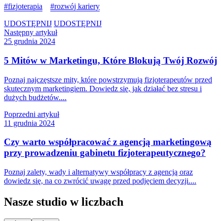
fizjoterapia
rozwój kariery
UDOSTĘPNIJ
UDOSTĘPNIJ
Następny artykuł
25 grudnia 2024
5 Mitów w Marketingu, Które Blokują Twój Rozwój
Poznaj najczęstsze mity, które powstrzymują fizjoterapeutów przed
skutecznym marketingiem. Dowiedz się, jak działać bez stresu i
dużych budżetów....
Poprzedni artykuł
11 grudnia 2024
Czy warto współpracować z agencją marketingową
przy prowadzeniu gabinetu fizjoterapeutycznego?
Poznaj zalety, wady i alternatywy współpracy z agencją oraz
dowiedz się, na co zwrócić uwagę przed podjęciem decyzji....
Nasze studio w liczbach