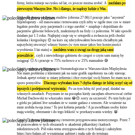
firmy, która istnieje na rynku od lat, co jeszcze można zrobić. A
zaufałam po
pierwszym Waszym live. No i dlatego, że mądrzy ludzie z Was.
Hejka 😁 jestem na finiszu studiów (obrona 27.06) I pracuje jako "asystent"
fizjoterapeuty - od masowania i trenowania czyli zeby w ogóle moc cos w miare
legalnie porobic przy pacjentach i z tego zarobić + znajduje i dojeżdżam do
pacjentów głównie bólowych, znalezionych na fixly i z polecenia. W taki sposób
dzialam już 1.5 roku. Najlepiej czuje się w ortopedii a zwłaszcza jeśli chodzi
kolanka i kregoslupy 😊 na kurs się zdecydowałem bowiem chciałbym jak
najszybciej otworzyć własny biznes (w tym moze jakos bez konieczności
wyrobienia 3 lat stażu) a
zaufałem wam z uwagi na drogę jaką sami
przeszliście
, czyli z niewielkiego gabinetu do czegoś o czym sam marzę by
osiągnąć 🙂 A i pracuje w 75% ruchowo a w 25% manualnie 😅
Cześć, zajmuje się fizjoterapia Stomatologiczna w Warszawskim Międzylesiu.
Nie mam problemu z klientami jak na razie grafik zapełniony na cały miesiąc.
Jednak apetyt rośnie w miarę jedzenia i chce rozwijać swój biznes bo mam na to
sporo pomysłów.
Dlaczego wybrałam kurs ? chyba dlatego że lubię uczyć się od
lepszych i podejmować wyzwania.
Po za tym lubię iść pod prąd, działać na
własnych zasadach. Przyznam że na początku kiedy zaczęłam obserwować ciebie
Michał Dachowski to wkurzales mnie 😂🙃 sorry za szczerość. Po tem było już
z górki po jakimś live uznałam że w sumie gadasz z sensem. Ale wrażenie na
mnie zrobila twoja żona ! To jest kobieta petarda ! A ja uwielbiam osoby które
mają wiedzę, obeznanie i do tego lekkość w przekazywaniu wiedzy. 😁
Cześć 🙂 jestem fizjoterapeutą i trenerem przygotowania motorycznego. Przez 7
lat pracowałem w tych obszarach w akademii piłkarskiej i kadrach
młodzieżowych. Pół roku temu zrezygnowałem z tych funkcji i założyłem
https://pro-balans.pl/ wynajmując gabinet i małą salę do treningu