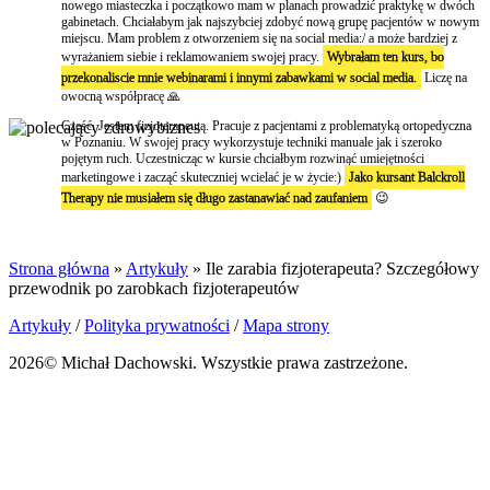
nowego miasteczka i początkowo mam w planach prowadzić praktykę w dwóch
gabinetach. Chciałabym jak najszybciej zdobyć nową grupę pacjentów w nowym
miejscu. Mam problem z otworzeniem się na social media:/ a może bardziej z
wyrażaniem siebie i reklamowaniem swojej pracy.
Wybrałam ten kurs, bo
przekonaliscie mnie webinarami i innymi zabawkami w social media.
Liczę na
owocną współpracę 🙏
Cześć. Jestem fizjoterapeutą. Pracuje z pacjentami z problematyką ortopedyczna
w Poznaniu. W swojej pracy wykorzystuje techniki manuale jak i szeroko
pojętym ruch. Uczestnicząc w kursie chciałbym rozwinąć umiejętności
marketingowe i zacząć skuteczniej wcielać je w życie:)
Jako kursant Balckroll
Therapy nie musiałem się długo zastanawiać nad zaufaniem
😉
Strona główna
»
Artykuły
»
Ile zarabia fizjoterapeuta? Szczegółowy
przewodnik po zarobkach fizjoterapeutów
Artykuły
/
Polityka prywatności
/
Mapa strony
2026© Michał Dachowski. Wszystkie prawa zastrzeżone.