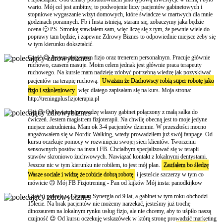
warto. Mój cel jest ambitny, to podwojenie liczy pacjentów gabinetowych i
stopniowe wygaszanie wizyt domowych, które świadcze w martwych dla mnie
godzinach porannych. Fb i Insta istnieją, staram się, zobaczymy jaka będzie
ocena 🙂 PS. Stronkę stawiałem sam, więc liczę się z tym, że pewnie wiele do
poprawy tam będzie, i zapewne Zdrowy Biznes to odpowiednie miejsce żeby się
w tym kierunku dokształcić.
Cześć 😊 Jestem magistrem fizjo oraz trenerem personalnym. Pracuje głównie
ruchowo, czasem masuje. Moim celem jednak jest głównie praca terapeuty
ruchowego. Na kursie mam nadzieję zdobyć potrzebną wiedzę jak pozyskiwać
pacjentów na terapię ruchową.
Uważam że Dachowscy robią super robotę jako
fizjo i szkoleniowcy
więc dlatego zapisałam się na kurs. Moja strona:
http://treningplusfizjoterapia.pl
Hej 😉 Od kwietnia prowadzę własny gabinet połączony z małą salka do
ćwiczeń. Jestem magistrem fizjoterapii. Na chwilę obecną jest to moje jedyne
miejsce zatrudnienia. Mam ok 3-4 pacjentów dziennie. W przeszłości mocno
angażowałem się w Nordic Walking, wtedy prowadziłem już swój fanpage. Od
kursu oczekuje pomocy w rozwinięciu swojej sieci klientów. Tworzeniu
sensownych postów na insta i FB. Chciałbym specjalizować się w terapii
stawów skroniowo żuchwowych. Nawiązać kontakt z lokalnymi dentystami.
Jeszcze nic w tym kierunku nie robiłem, to jest mój plan.
Zaufałem bo śledzę
Wasze sociale i widzę że robicie dobrą robotę
i jesteście szczerzy w tym co
mówicie 😉 Mój FB Fizjotrening - Pan od kijków Mój insta: panodkijkow
Cześć:) pracuję w Centrum Synergia od 9 lat, a gabinet w tym roku obchodzi
15lecie. Na brak pacjentów nie możemy narzekać, jesteśmy już trochę
dinozaurem na lokalnym rynku usług fizjo, ale nie chcemy, aby to uśpiło naszą
czujność 😉 Od kursu oczekuję wskazówek w którą stronę prowadzić marketing