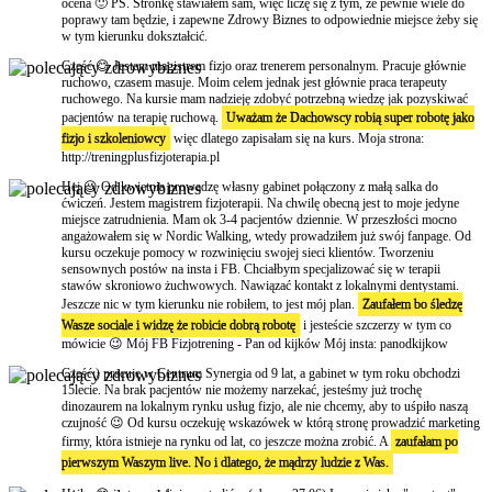
ocena 🙂 PS. Stronkę stawiałem sam, więc liczę się z tym, że pewnie wiele do
poprawy tam będzie, i zapewne Zdrowy Biznes to odpowiednie miejsce żeby się
w tym kierunku dokształcić.
Cześć 😊 Jestem magistrem fizjo oraz trenerem personalnym. Pracuje głównie
ruchowo, czasem masuje. Moim celem jednak jest głównie praca terapeuty
ruchowego. Na kursie mam nadzieję zdobyć potrzebną wiedzę jak pozyskiwać
pacjentów na terapię ruchową.
Uważam że Dachowscy robią super robotę jako
fizjo i szkoleniowcy
więc dlatego zapisałam się na kurs. Moja strona:
http://treningplusfizjoterapia.pl
Hej 😉 Od kwietnia prowadzę własny gabinet połączony z małą salka do
ćwiczeń. Jestem magistrem fizjoterapii. Na chwilę obecną jest to moje jedyne
miejsce zatrudnienia. Mam ok 3-4 pacjentów dziennie. W przeszłości mocno
angażowałem się w Nordic Walking, wtedy prowadziłem już swój fanpage. Od
kursu oczekuje pomocy w rozwinięciu swojej sieci klientów. Tworzeniu
sensownych postów na insta i FB. Chciałbym specjalizować się w terapii
stawów skroniowo żuchwowych. Nawiązać kontakt z lokalnymi dentystami.
Jeszcze nic w tym kierunku nie robiłem, to jest mój plan.
Zaufałem bo śledzę
Wasze sociale i widzę że robicie dobrą robotę
i jesteście szczerzy w tym co
mówicie 😉 Mój FB Fizjotrening - Pan od kijków Mój insta: panodkijkow
Cześć:) pracuję w Centrum Synergia od 9 lat, a gabinet w tym roku obchodzi
15lecie. Na brak pacjentów nie możemy narzekać, jesteśmy już trochę
dinozaurem na lokalnym rynku usług fizjo, ale nie chcemy, aby to uśpiło naszą
czujność 😉 Od kursu oczekuję wskazówek w którą stronę prowadzić marketing
firmy, która istnieje na rynku od lat, co jeszcze można zrobić. A
zaufałam po
pierwszym Waszym live. No i dlatego, że mądrzy ludzie z Was.