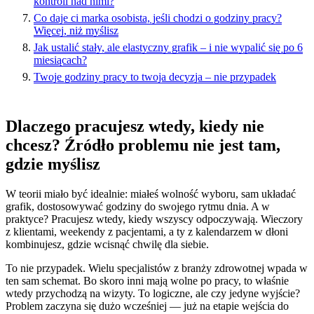
kontroli nad nimi?
Co daje ci marka osobista, jeśli chodzi o godziny pracy?
Więcej, niż myślisz
Jak ustalić stały, ale elastyczny grafik – i nie wypalić się po 6
miesiącach?
Twoje godziny pracy to twoja decyzja – nie przypadek
Dlaczego pracujesz wtedy, kiedy nie
chcesz? Źródło problemu nie jest tam,
gdzie myślisz
W teorii miało być idealnie: miałeś wolność wyboru, sam układać
grafik, dostosowywać godziny do swojego rytmu dnia. A w
praktyce? Pracujesz wtedy, kiedy wszyscy odpoczywają. Wieczory
z klientami, weekendy z pacjentami, a ty z kalendarzem w dłoni
kombinujesz, gdzie wcisnąć chwilę dla siebie.
To nie przypadek. Wielu specjalistów z branży zdrowotnej wpada w
ten sam schemat. Bo skoro inni mają wolne po pracy, to właśnie
wtedy przychodzą na wizyty. To logiczne, ale czy jedyne wyjście?
Problem zaczyna się dużo wcześniej — już na etapie wejścia do