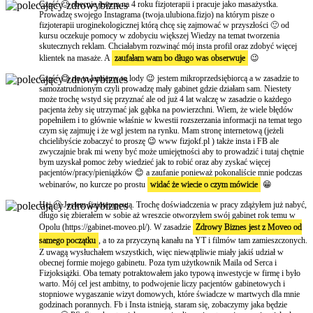
Cześć 🙂 obecnie jestem na 4 roku fizjoterapii i pracuje jako masażystka.
Prowadzę swojego Instagrama (twoja.ulubiona.fizjo) na którym pisze o
fizjoterapii uroginekologicznej którą chcę się zajmować w przyszłości 🙂 od
kursu oczekuje pomocy w zdobyciu większej Wiedzy na temat tworzenia
skutecznych reklam. Chciałabym rozwinąć mój insta profil oraz zdobyć więcej
klientek na masaże. A
zaufałam wam bo długo was obserwuje
😉
Część 😊 no to łamiemy to lody 😉 jestem mikroprzedsiębiorcą a w zasadzie to
samozatrudnionym czyli prowadzę mały gabinet gdzie działam sam. Niestety
może trochę wstyd się przyznać ale od już 4 lat walczę w zasadzie o każdego
pacjenta żeby się utrzymać jak gąbka na powierzchni. Wiem, że wiele błędów
popełniłem i to głównie właśnie w kwestii rozszerzania informacji na temat tego
czym się zajmuję i że wgl jestem na rynku. Mam stronę internetową (jeżeli
chcielibyście zobaczyć to proszę 😉 www fizjokf.pl ) także insta i FB ale
zwyczajnie brak mi weny być może umiejętności aby to prowadzić i tutaj chętnie
bym uzyskał pomoc żeby wiedzieć jak to robić oraz aby zyskać więcej
pacjentów/pracy/pieniążków 😊 a zaufanie ponieważ pokonaliście mnie podczas
webinarów, no kurcze po prostu
widać że wiecie o czym mówicie
😁
Hej 🙂 Jestem fizjoterapeutą. Trochę doświadczenia w pracy zdążyłem już nabyć,
długo się zbierałem w sobie aż wreszcie otworzyłem swój gabinet rok temu w
Opolu (https://gabinet-moveo.pl/). W zasadzie
Zdrowy Biznes jest z Moveo od
samego początku
, a to za przyczyną kanału na YT i filmów tam zamieszczonych.
Z uwagą wysłuchałem wszystkich, więc niewątpliwie miały jakiś udział w
obecnej formie mojego gabinetu. Poza tym użytkownik Maila od Serca i
Fizjoksiążki. Oba tematy potraktowałem jako typową inwestycje w firmę i było
warto. Mój cel jest ambitny, to podwojenie liczy pacjentów gabinetowych i
stopniowe wygaszanie wizyt domowych, które świadcze w martwych dla mnie
godzinach porannych. Fb i Insta istnieją, staram się, zobaczymy jaka będzie