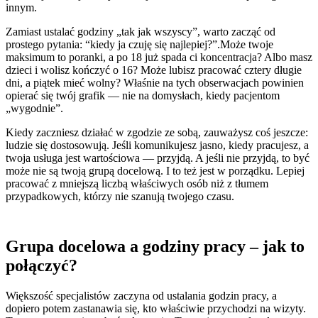
innym.
Zamiast ustalać godziny „tak jak wszyscy”, warto zacząć od
prostego pytania: “kiedy ja czuję się najlepiej?”.Może twoje
maksimum to poranki, a po 18 już spada ci koncentracja? Albo masz
dzieci i wolisz kończyć o 16? Może lubisz pracować cztery długie
dni, a piątek mieć wolny? Właśnie na tych obserwacjach powinien
opierać się twój grafik — nie na domysłach, kiedy pacjentom
„wygodnie”.
Kiedy zaczniesz działać w zgodzie ze sobą, zauważysz coś jeszcze:
ludzie się dostosowują. Jeśli komunikujesz jasno, kiedy pracujesz, a
twoja usługa jest wartościowa — przyjdą. A jeśli nie przyjdą, to być
może nie są twoją grupą docelową. I to też jest w porządku. Lepiej
pracować z mniejszą liczbą właściwych osób niż z tłumem
przypadkowych, którzy nie szanują twojego czasu.
Grupa docelowa a godziny pracy – jak to
połączyć?
Większość specjalistów zaczyna od ustalania godzin pracy, a
dopiero potem zastanawia się, kto właściwie przychodzi na wizyty.