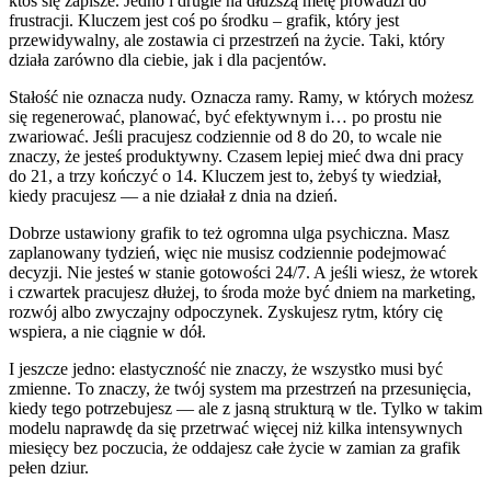
ktoś się zapisze. Jedno i drugie na dłuższą metę prowadzi do
frustracji. Kluczem jest coś po środku – grafik, który jest
przewidywalny, ale zostawia ci przestrzeń na życie. Taki, który
działa zarówno dla ciebie, jak i dla pacjentów.
Stałość nie oznacza nudy. Oznacza ramy. Ramy, w których możesz
się regenerować, planować, być efektywnym i… po prostu nie
zwariować. Jeśli pracujesz codziennie od 8 do 20, to wcale nie
znaczy, że jesteś produktywny. Czasem lepiej mieć dwa dni pracy
do 21, a trzy kończyć o 14. Kluczem jest to, żebyś ty wiedział,
kiedy pracujesz — a nie działał z dnia na dzień.
Dobrze ustawiony grafik to też ogromna ulga psychiczna. Masz
zaplanowany tydzień, więc nie musisz codziennie podejmować
decyzji. Nie jesteś w stanie gotowości 24/7. A jeśli wiesz, że wtorek
i czwartek pracujesz dłużej, to środa może być dniem na marketing,
rozwój albo zwyczajny odpoczynek. Zyskujesz rytm, który cię
wspiera, a nie ciągnie w dół.
I jeszcze jedno: elastyczność nie znaczy, że wszystko musi być
zmienne. To znaczy, że twój system ma przestrzeń na przesunięcia,
kiedy tego potrzebujesz — ale z jasną strukturą w tle. Tylko w takim
modelu naprawdę da się przetrwać więcej niż kilka intensywnych
miesięcy bez poczucia, że oddajesz całe życie w zamian za grafik
pełen dziur.