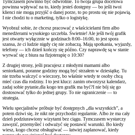
Tymczasem powinno być odwrotnie. To twoja grupa docelowa
powinna wpływać na to, kiedy jesteś dostępny — bo jeśli twoi
klienci nie mogą przyjść o danej porze, to po prostu się nie pojawią.
I nie chodzi tu o marketing, tylko o logistykę.
Wyobraź sobie, że chcesz pracować z właścicielami firm albo
menedżerami wysokiego szczebla. Świetnie! Ale jeśli twój grafik
jest otwarty wyłącznie w godzinach 8:00–16:00, to jest spora
szansa, że ci ludzie nigdy cię nie zobaczą. Mają spotkania, wyjazdy,
telefony — ich dzień kończy się późno. Czy naprawdę są w stanie
wyrwać się z biura na fizjoterapię o 10:30?
Z drugiej strony, jeśli pracujesz z młodymi mamami albo
seniorkami, poranne godziny mogą być strzałem w dziesiątkę. Tu
nie trzeba walczyć o wieczory, bo właśnie wtedy te osoby chcą
mieć czas dla rodziny. I to jest klucz: zanim otworzysz kalendarz,
zadaj sobie pytanie,dla kogo ten grafik ma być?I nie bój się go
dostosować tylko do jednej grupy. To nie ograniczenie — to
strategia.
Wielu specjalistów próbuje być dostępnych „dla wszystkich”, a
potem dziwi się, że nikt nie przychodzi regularnie. Albo że ma cały
dzień podziurawiony wizytami bez ciągu. Tymczasem wystarczy
zawęzić, przemyśleć i odważyć się postawić warunki. Bo kiedy
wiesz, kogo chcesz obsługiwać — łatwiej zaplanować, kiedy