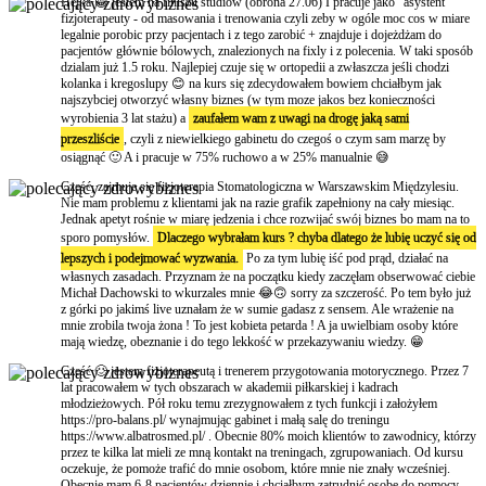
Hejka 😁 jestem na finiszu studiów (obrona 27.06) I pracuje jako "asystent"
fizjoterapeuty - od masowania i trenowania czyli zeby w ogóle moc cos w miare
legalnie porobic przy pacjentach i z tego zarobić + znajduje i dojeżdżam do
pacjentów głównie bólowych, znalezionych na fixly i z polecenia. W taki sposób
dzialam już 1.5 roku. Najlepiej czuje się w ortopedii a zwłaszcza jeśli chodzi
kolanka i kregoslupy 😊 na kurs się zdecydowałem bowiem chciałbym jak
najszybciej otworzyć własny biznes (w tym moze jakos bez konieczności
wyrobienia 3 lat stażu) a
zaufałem wam z uwagi na drogę jaką sami
przeszliście
, czyli z niewielkiego gabinetu do czegoś o czym sam marzę by
osiągnąć 🙂 A i pracuje w 75% ruchowo a w 25% manualnie 😅
Cześć, zajmuje się fizjoterapia Stomatologiczna w Warszawskim Międzylesiu.
Nie mam problemu z klientami jak na razie grafik zapełniony na cały miesiąc.
Jednak apetyt rośnie w miarę jedzenia i chce rozwijać swój biznes bo mam na to
sporo pomysłów.
Dlaczego wybrałam kurs ? chyba dlatego że lubię uczyć się od
lepszych i podejmować wyzwania.
Po za tym lubię iść pod prąd, działać na
własnych zasadach. Przyznam że na początku kiedy zaczęłam obserwować ciebie
Michał Dachowski to wkurzales mnie 😂🙃 sorry za szczerość. Po tem było już
z górki po jakimś live uznałam że w sumie gadasz z sensem. Ale wrażenie na
mnie zrobila twoja żona ! To jest kobieta petarda ! A ja uwielbiam osoby które
mają wiedzę, obeznanie i do tego lekkość w przekazywaniu wiedzy. 😁
Cześć 🙂 jestem fizjoterapeutą i trenerem przygotowania motorycznego. Przez 7
lat pracowałem w tych obszarach w akademii piłkarskiej i kadrach
młodzieżowych. Pół roku temu zrezygnowałem z tych funkcji i założyłem
https://pro-balans.pl/ wynajmując gabinet i małą salę do treningu
https://www.albatrosmed.pl/ . Obecnie 80% moich klientów to zawodnicy, którzy
przez te kilka lat mieli ze mną kontakt na treningach, zgrupowaniach. Od kursu
oczekuje, że pomoże trafić do mnie osobom, które mnie nie znały wcześniej.
Obecnie mam 6-8 pacjentów dziennie i chciałbym zatrudnić osobę do pomocy.