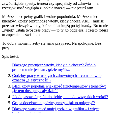
zawód fizjoterapeuty, trenera czy specjalisty od zdrowia — a
rzeczywistość wygląda zupełnie inaczej — nie jesteś sam.
Możesz mieć pełny grafik i wolne popołudnia. Możesz mieć
klientów, którzy przychodzą wtedy, kiedy chcesz. Ale… musisz
przestać wierzyć w mity, które od lat krążą po tej branży. Bo to nie
„rynek” ustala twój czas pracy — to ty go oddajesz. I często robisz
to zupełnie nieświadomie.
To dobry moment, żeby się temu przyjrzeć. Na spokojnie. Bez
presji.
Spis treści:
Dlaczego pracujesz wtedy, kiedy nie chcesz? Źródło
problemu nie jest tam, gdzie myślisz
Godziny pracy w usługach zdrowotnych – co naprawdę
oznacza „elastyczność”?
Błąd, który popełnia większość fizjoterapeutów i trenerów:
„jestem dostępny cały dzień”
Jak dopasować grafik do siebie, a nie do wszystkich wokół?
Grupa docelowa a godziny pracy – jak to połączyć?
Dlaczego warto mieć mniej godzin w grafiku – i więcej