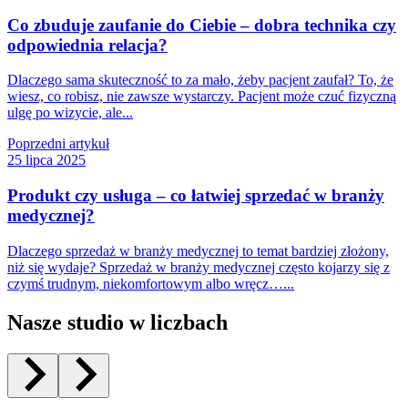
Co zbuduje zaufanie do Ciebie – dobra technika czy
odpowiednia relacja?
Dlaczego sama skuteczność to za mało, żeby pacjent zaufał? To, że
wiesz, co robisz, nie zawsze wystarczy. Pacjent może czuć fizyczną
ulgę po wizycie, ale...
Poprzedni artykuł
25 lipca 2025
Produkt czy usługa – co łatwiej sprzedać w branży
medycznej?
Dlaczego sprzedaż w branży medycznej to temat bardziej złożony,
niż się wydaje? Sprzedaż w branży medycznej często kojarzy się z
czymś trudnym, niekomfortowym albo wręcz…...
Nasze studio w liczbach