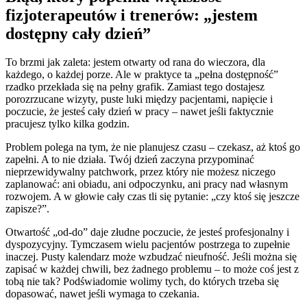
fizjoterapeutów i trenerów: „jestem
dostępny cały dzień”
To brzmi jak zaleta: jestem otwarty od rana do wieczora, dla
każdego, o każdej porze. Ale w praktyce ta „pełna dostępność”
rzadko przekłada się na pełny grafik. Zamiast tego dostajesz
porozrzucane wizyty, puste luki między pacjentami, napięcie i
poczucie, że jesteś cały dzień w pracy – nawet jeśli faktycznie
pracujesz tylko kilka godzin.
Problem polega na tym, że nie planujesz czasu – czekasz, aż ktoś go
zapełni. A to nie działa. Twój dzień zaczyna przypominać
nieprzewidywalny patchwork, przez który nie możesz niczego
zaplanować: ani obiadu, ani odpoczynku, ani pracy nad własnym
rozwojem. A w głowie cały czas tli się pytanie: „czy ktoś się jeszcze
zapisze?”.
Otwartość „od-do” daje złudne poczucie, że jesteś profesjonalny i
dyspozycyjny. Tymczasem wielu pacjentów postrzega to zupełnie
inaczej. Pusty kalendarz może wzbudzać nieufność. Jeśli można się
zapisać w każdej chwili, bez żadnego problemu – to może coś jest z
tobą nie tak? Podświadomie wolimy tych, do których trzeba się
dopasować, nawet jeśli wymaga to czekania.