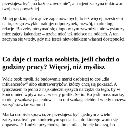
przestajesz być „na każde zawołanie”, a pacjent zaczyna traktować
twój czas poważniej.
Mniej godzin, ale mądrze zaplanowanych, to też więcej przestrzeni
na to, czego zwykle brakuje: odpoczynek, rozwój, marketing,
relacje. Bo żeby utrzymać się długo w tym zawodzie, nie wystarczy
mieć zajęty kalendarz – trzeba mieć też miejsce na oddech. A ten
zaczyna się wtedy, gdy nie jesteś niewolnikiem własnej dostępności.
Co daje ci marka osobista, jeśli chodzi o
godziny pracy? Więcej, niż myślisz
Wiele osób myśli, że budowanie marki osobistej to coś „dla
influencerów” albo ekstrawertyków, którzy chcą się pokazać. A
tymczasem to jedno z najskuteczniejszych narzędzi do tego, by w
końcu mieć wpływ na… własny grafik. Serio. Bo jeśli masz markę,
to nie ty szukasz pacjentów — to oni szukają ciebie. I wtedy możesz
zacząć stawiać warunki.
Marka osobista sprawia, że przestajesz być „jednym z wielu” i
zaczynasz być tym konkretnym specjalistą, do którego warto się
dopasować. Ludzie przychodzą, bo ci ufają, bo cię kojarzą, bo