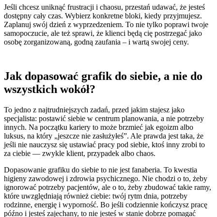
Jeśli chcesz uniknąć frustracji i chaosu, przestań udawać, że jesteś
dostępny cały czas. Wybierz konkretne bloki, kiedy przyjmujesz.
Zaplanuj swój dzień z wyprzedzeniem. To nie tylko poprawi twoje
samopoczucie, ale też sprawi, że klienci będą cię postrzegać jako
osobę zorganizowaną, godną zaufania – i wartą swojej ceny.
Jak dopasować grafik do siebie, a nie do
wszystkich wokół?
To jedno z najtrudniejszych zadań, przed jakim stajesz jako
specjalista: postawić siebie w centrum planowania, a nie potrzeby
innych. Na początku kariery to może brzmieć jak egoizm albo
luksus, na który „jeszcze nie zasłużyłeś”. Ale prawda jest taka, że
jeśli nie nauczysz się ustawiać pracy pod siebie, ktoś inny zrobi to
za ciebie — zwykle klient, przypadek albo chaos.
Dopasowanie grafiku do siebie to nie jest fanaberia. To kwestia
higieny zawodowej i zdrowia psychicznego. Nie chodzi o to, żeby
ignorować potrzeby pacjentów, ale o to, żeby zbudować takie ramy,
które uwzględniają również ciebie: twój rytm dnia, potrzeby
rodzinne, energię i wyporność. Bo jeśli codziennie kończysz pracę
późno i jesteś zajechany, to nie jesteś w stanie dobrze pomagać