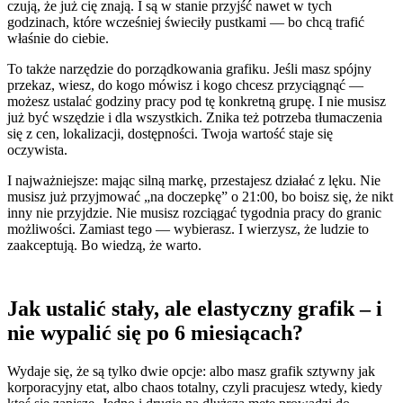
czują, że już cię znają. I są w stanie przyjść nawet w tych
godzinach, które wcześniej świeciły pustkami — bo chcą trafić
właśnie do ciebie.
To także narzędzie do porządkowania grafiku. Jeśli masz spójny
przekaz, wiesz, do kogo mówisz i kogo chcesz przyciągnąć —
możesz ustalać godziny pracy pod tę konkretną grupę. I nie musisz
już być wszędzie i dla wszystkich. Znika też potrzeba tłumaczenia
się z cen, lokalizacji, dostępności. Twoja wartość staje się
oczywista.
I najważniejsze: mając silną markę, przestajesz działać z lęku. Nie
musisz już przyjmować „na doczepkę” o 21:00, bo boisz się, że nikt
inny nie przyjdzie. Nie musisz rozciągać tygodnia pracy do granic
możliwości. Zamiast tego — wybierasz. I wierzysz, że ludzie to
zaakceptują. Bo wiedzą, że warto.
Jak ustalić stały, ale elastyczny grafik – i
nie wypalić się po 6 miesiącach?
Wydaje się, że są tylko dwie opcje: albo masz grafik sztywny jak
korporacyjny etat, albo chaos totalny, czyli pracujesz wtedy, kiedy