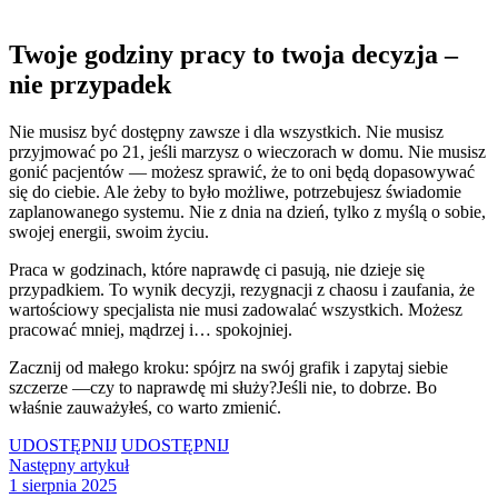
Twoje godziny pracy to twoja decyzja –
nie przypadek
Nie musisz być dostępny zawsze i dla wszystkich. Nie musisz
przyjmować po 21, jeśli marzysz o wieczorach w domu. Nie musisz
gonić pacjentów — możesz sprawić, że to oni będą dopasowywać
się do ciebie. Ale żeby to było możliwe, potrzebujesz świadomie
zaplanowanego systemu. Nie z dnia na dzień, tylko z myślą o sobie,
swojej energii, swoim życiu.
Praca w godzinach, które naprawdę ci pasują, nie dzieje się
przypadkiem. To wynik decyzji, rezygnacji z chaosu i zaufania, że
wartościowy specjalista nie musi zadowalać wszystkich. Możesz
pracować mniej, mądrzej i… spokojniej.
Zacznij od małego kroku: spójrz na swój grafik i zapytaj siebie
szczerze —czy to naprawdę mi służy?Jeśli nie, to dobrze. Bo
właśnie zauważyłeś, co warto zmienić.
UDOSTĘPNIJ
UDOSTĘPNIJ
Następny artykuł
1 sierpnia 2025