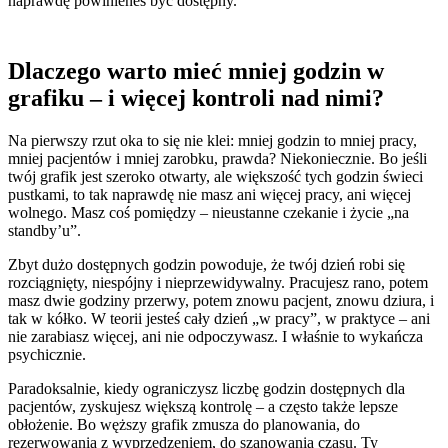
naprawdę powinieneś być dostępny.
Dlaczego warto mieć mniej godzin w
grafiku – i więcej kontroli nad nimi?
Na pierwszy rzut oka to się nie klei: mniej godzin to mniej pracy,
mniej pacjentów i mniej zarobku, prawda? Niekoniecznie. Bo jeśli
twój grafik jest szeroko otwarty, ale większość tych godzin świeci
pustkami, to tak naprawdę nie masz ani więcej pracy, ani więcej
wolnego. Masz coś pomiędzy – nieustanne czekanie i życie „na
standby’u”.
Zbyt dużo dostępnych godzin powoduje, że twój dzień robi się
rozciągnięty, niespójny i nieprzewidywalny. Pracujesz rano, potem
masz dwie godziny przerwy, potem znowu pacjent, znowu dziura, i
tak w kółko. W teorii jesteś cały dzień „w pracy”, w praktyce – ani
nie zarabiasz więcej, ani nie odpoczywasz. I właśnie to wykańcza
psychicznie.
Paradoksalnie, kiedy ograniczysz liczbę godzin dostępnych dla
pacjentów, zyskujesz większą kontrolę – a często także lepsze
obłożenie. Bo węższy grafik zmusza do planowania, do
rezerwowania z wyprzedzeniem, do szanowania czasu. Ty