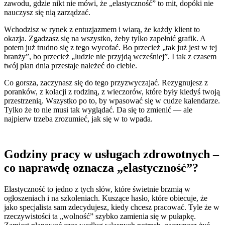
zawodu, gdzie nikt nie mówi, że „elastyczność” to mit, dopóki nie
nauczysz się nią zarządzać.
Wchodzisz w rynek z entuzjazmem i wiarą, że każdy klient to
okazja. Zgadzasz się na wszystko, żeby tylko zapełnić grafik. A
potem już trudno się z tego wycofać. Bo przecież „tak już jest w tej
branży”, bo przecież „ludzie nie przyjdą wcześniej”. I tak z czasem
twój plan dnia przestaje należeć do ciebie.
Co gorsza, zaczynasz się do tego przyzwyczajać. Rezygnujesz z
poranków, z kolacji z rodziną, z wieczorów, które były kiedyś twoją
przestrzenią. Wszystko po to, by wpasować się w cudze kalendarze.
Tylko że to nie musi tak wyglądać. Da się to zmienić — ale
najpierw trzeba zrozumieć, jak się w to wpada.
Godziny pracy w usługach zdrowotnych –
co naprawdę oznacza „elastyczność”?
Elastyczność to jedno z tych słów, które świetnie brzmią w
ogłoszeniach i na szkoleniach. Kuszące hasło, które obiecuje, że
jako specjalista sam zdecydujesz, kiedy chcesz pracować. Tyle że w
rzeczywistości ta „wolność” szybko zamienia się w pułapkę.