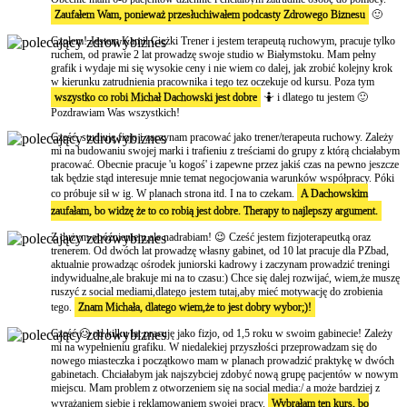
Zaufałem Wam, ponieważ przesłuchiwałem podcasty Zdrowego Biznesu
🙂
Czołem! Jestem Kamil Ciężki Trener i jestem terapeutą ruchowym, pracuje tylko
ruchem, od prawie 2 lat prowadzę swoje studio w Białymstoku. Mam pełny
grafik i wydaje mi się wysokie ceny i nie wiem co dalej, jak zrobić kolejny krok
w kierunku zatrudnienia pracownika i tego tez oczekuje od kursu. Poza tym
wszystko co robi Michał Dachowski jest dobre
🤷 i dlatego tu jestem 🙂
Pozdrawiam Was wszystkich!
Cześć, studiuję fizjo i zaczynam pracować jako trener/terapeuta ruchowy. Zależy
mi na budowaniu swojej marki i trafieniu z treściami do grupy z którą chciałabym
pracować. Obecnie pracuje 'u kogoś' i zapewne przez jakiś czas na pewno jeszcze
tak będzie stąd interesuje mnie temat negocjowania warunków współpracy. Póki
co próbuje sił w ig. W planach strona itd. I na to czekam.
A Dachowskim
zaufałam, bo widzę że to co robią jest dobre. Therapy to najlepszy argument.
Z dużym opóźnieniem,ale nadrabiam! 😉 Cześć jestem fizjoterapeutką oraz
trenerem. Od dwóch lat prowadzę własny gabinet, od 10 lat pracuje dla PZbad,
aktualnie prowadząc ośrodek juniorski kadrowy i zaczynam prowadzić treningi
indywidualne,ale brakuje mi na to czasu:) Chce się dalej rozwijać, wiem,że muszę
ruszyć z social mediami,dlatego jestem tutaj,aby mieć motywację do zrobienia
tego.
Znam Michała, dlatego wiem,że to jest dobry wybor;)!
Cześć 🙂 od kilku lat pracuję jako fizjo, od 1,5 roku w swoim gabinecie! Zależy
mi na wypełnieniu grafiku. W niedalekiej przyszłości przeprowadzam się do
nowego miasteczka i początkowo mam w planach prowadzić praktykę w dwóch
gabinetach. Chciałabym jak najszybciej zdobyć nową grupę pacjentów w nowym
miejscu. Mam problem z otworzeniem się na social media:/ a może bardziej z
wyrażaniem siebie i reklamowaniem swojej pracy.
Wybrałam ten kurs, bo