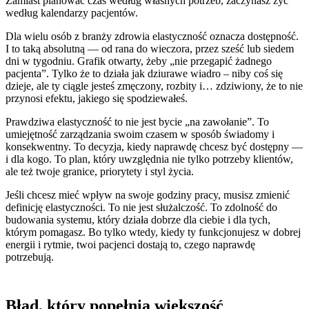
Zamiast planować czas według własnych potrzeb, zaczynasz żyć
według kalendarzy pacjentów.
Dla wielu osób z branży zdrowia elastyczność oznacza dostępność.
I to taką absolutną — od rana do wieczora, przez sześć lub siedem
dni w tygodniu. Grafik otwarty, żeby „nie przegapić żadnego
pacjenta”. Tylko że to działa jak dziurawe wiadro – niby coś się
dzieje, ale ty ciągle jesteś zmęczony, rozbity i… zdziwiony, że to nie
przynosi efektu, jakiego się spodziewałeś.
Prawdziwa elastyczność to nie jest bycie „na zawołanie”. To
umiejętność zarządzania swoim czasem w sposób świadomy i
konsekwentny. To decyzja, kiedy naprawdę chcesz być dostępny —
i dla kogo. To plan, który uwzględnia nie tylko potrzeby klientów,
ale też twoje granice, priorytety i styl życia.
Jeśli chcesz mieć wpływ na swoje godziny pracy, musisz zmienić
definicję elastyczności. To nie jest służalczość. To zdolność do
budowania systemu, który działa dobrze dla ciebie i dla tych,
którym pomagasz. Bo tylko wtedy, kiedy ty funkcjonujesz w dobrej
energii i rytmie, twoi pacjenci dostają to, czego naprawdę
potrzebują.
Błąd, który popełnia większość