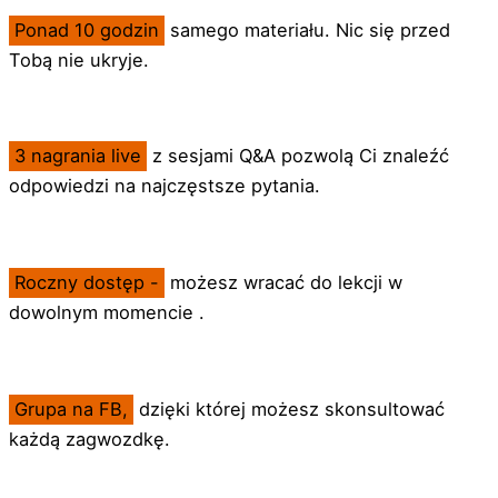
Ponad 10 godzin
samego materiału. Nic się przed
Tobą nie ukryje.
3 nagrania live
z sesjami Q&A pozwolą Ci znaleźć
odpowiedzi na najczęstsze pytania.
Roczny dostęp -
możesz wracać do lekcji w
dowolnym momencie .
Grupa na FB,
dzięki której możesz skonsultować
każdą zagwozdkę.