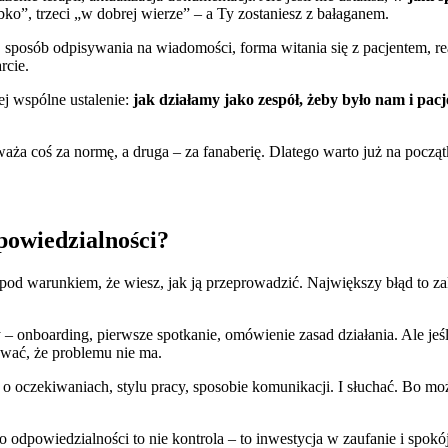
bko”, trzeci „w dobrej wierze” – a Ty zostaniesz z bałaganem.
, sposób odpisywania na wiadomości, forma witania się z pacjentem, re
rcie.
j wspólne ustalenie:
jak działamy jako zespół, żeby było nam i pac
aża coś za normę, a druga – za fanaberię. Dlatego warto już na począt
powiedzialności?
 warunkiem, że wiesz, jak ją przeprowadzić. Największy błąd to zakła
– onboarding, pierwsze spotkanie, omówienie zasad działania. Ale jeśli
awać, że problemu nie ma.
 o oczekiwaniach, stylu pracy, sposobie komunikacji. I słuchać. Bo m
 odpowiedzialności to nie kontrola – to inwestycja w zaufanie i spokój