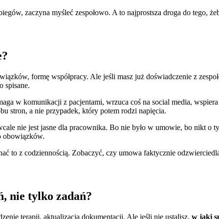
abiegów, zaczyna myśleć zespołowo. A to najprostsza droga do tego, ż
e?
iązków, formę współpracy. Ale jeśli masz już doświadczenie z zespoł
o spisane.
 w komunikacji z pacjentami, wrzuca coś na social media, wspiera org
bu stron, a nie przypadek, który potem rodzi napięcia.
 wcale nie jest jasne dla pracownika. Bo nie było w umowie, bo nikt o 
do obowiązków.
ównać to z codziennością. Zobaczyć, czy umowa faktycznie odzwierciedl
, nie tylko zadań?
ie terapii, aktualizacja dokumentacji. Ale jeśli nie ustalisz,
w jaki 