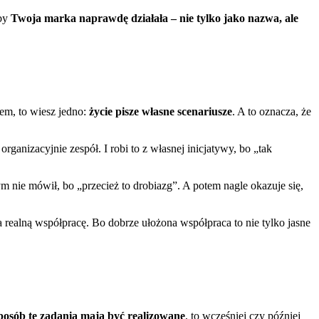
eby
Twoja marka naprawdę działała – nie tylko jako nazwa, ale
em, to wiesz jedno:
życie pisze własne scenariusze
. A to oznacza, że
anizacyjnie zespół. I robi to z własnej inicjatywy, bo „tak
tym nie mówił, bo „przecież to drobiazg”. A potem nagle okazuje się,
a realną współpracę. Bo dobrze ułożona współpraca to nie tylko jasne
sposób te zadania mają być realizowane
, to wcześniej czy później