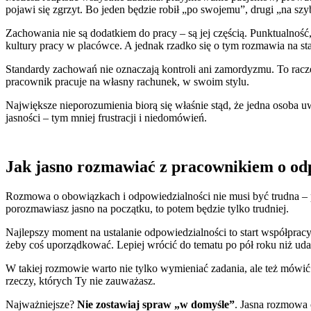
pojawi się zgrzyt. Bo jeden będzie robił „po swojemu”, drugi „na szy
Zachowania nie są dodatkiem do pracy – są jej częścią. Punktualność
kultury pracy w placówce. A jednak rzadko się o tym rozmawia na sta
Standardy zachowań nie oznaczają kontroli ani zamordyzmu. To racze
pracownik pracuje na własny rachunek, w swoim stylu.
Największe nieporozumienia biorą się właśnie stąd, że jedna osoba uw
jasności – tym mniej frustracji i niedomówień.
Jak jasno rozmawiać z pracownikiem o od
Rozmowa o obowiązkach i odpowiedzialności nie musi być trudna – pod
porozmawiasz jasno na początku, to potem będzie tylko trudniej.
Najlepszy moment na ustalanie odpowiedzialności to start współpracy 
żeby coś uporządkować. Lepiej wrócić do tematu po pół roku niż ud
W takiej rozmowie warto nie tylko wymieniać zadania, ale też mówić
rzeczy, których Ty nie zauważasz.
Najważniejsze?
Nie zostawiaj spraw „w domyśle”
. Jasna rozmowa o