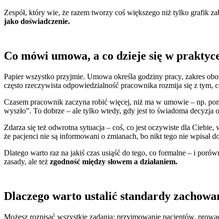
Zespół, który wie, że razem tworzy coś większego niż tylko grafik z
jako doświadczenie.
Co mówi umowa, a co dzieje się w praktyc
Papier wszystko przyjmie. Umowa określa godziny pracy, zakres obow
często rzeczywista odpowiedzialność pracownika rozmija się z tym, c
Czasem pracownik zaczyna robić więcej, niż ma w umowie – np. pomaga
wyszło”. To dobrze – ale tylko wtedy, gdy jest to świadoma decyzja o
Zdarza się też odwrotna sytuacja – coś, co jest oczywiste dla Ciebie,
że pacjenci nie są informowani o zmianach, bo nikt tego nie wpisał 
Dlatego warto raz na jakiś czas usiąść do tego, co formalne – i por
zasady, ale też
zgodność między słowem a działaniem.
Dlaczego warto ustalić standardy zachowań
Możesz rozpisać wszystkie zadania: przyjmowanie pacjentów, prowadzen