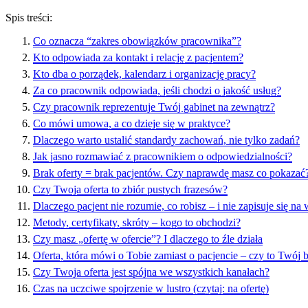
Spis treści:
Co oznacza “zakres obowiązków pracownika”?
Kto odpowiada za kontakt i relację z pacjentem?
Kto dba o porządek, kalendarz i organizację pracy?
Za co pracownik odpowiada, jeśli chodzi o jakość usług?
Czy pracownik reprezentuje Twój gabinet na zewnątrz?
Co mówi umowa, a co dzieje się w praktyce?
Dlaczego warto ustalić standardy zachowań, nie tylko zadań?
Jak jasno rozmawiać z pracownikiem o odpowiedzialności?
Brak oferty = brak pacjentów. Czy naprawdę masz co pokazać
Czy Twoja oferta to zbiór pustych frazesów?
Dlaczego pacjent nie rozumie, co robisz – i nie zapisuje się na 
Metody, certyfikaty, skróty – kogo to obchodzi?
Czy masz „ofertę w ofercie”? I dlaczego to źle działa
Oferta, która mówi o Tobie zamiast o pacjencie – czy to Twój 
Czy Twoja oferta jest spójna we wszystkich kanałach?
Czas na uczciwe spojrzenie w lustro (czytaj: na ofertę)