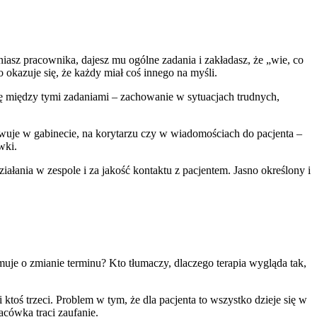
iasz pracownika, dajesz mu ogólne zadania i zakładasz, że „wie, co
o okazuje się, że każdy miał coś innego na myśli.
się między tymi zadaniami – zachowanie w sytuacjach trudnych,
owuje w gabinecie, na korytarzu czy w wiadomościach do pacjenta –
wki.
ziałania w zespole i za jakość kontaktu z pacjentem. Jasno określony i
muje o zmianie terminu? Kto tłumaczy, dlaczego terapia wygląda tak,
ktoś trzeci. Problem w tym, że dla pacjenta to wszystko dzieje się w
lacówka traci zaufanie.