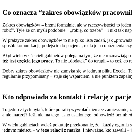
Co oznacza “zakres obowiązków pracowni
Zakres obowiązków – brzmi formalnie, ale w rzeczywistości to jeden 
robić”. Tyle że on myśli podobnie – „robię, co trzeba” – i nikt tak n
W praktyce zakres obowiązków to nie tylko lista zadań, jak „prowadz
sposób komunikacji, podejście do pacjenta, reakcje na opóźnienia cz
Błąd wielu właścicieli gabinetów polega na tym, że nie rozmawiają 
też jest częścią jego pracy
. To nie „dodatek” do terapii – to coś, co
Dobry zakres obowiązków nie zamyka się w jednym pliku Excela. T
regularnie przypominany – staje się wsparciem, a nie punktem zapal
Kto odpowiada za kontakt i relację z pacj
To jedno z tych pytań, które potrafią wywołać niemałe zamieszanie, 
a nie inaczej? Jeśli nie ma tego jasno ustalonego, odpowiedź brzmi:
n
W wielu gabinetach wciąż pokutuje przekonanie, że „każdy ogarnia swo
jednym miejscu –
w jego relacji z marką
. I nieważne, kto zawalił – 