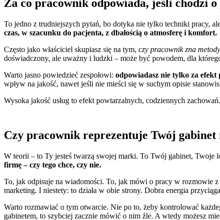
Za co pracownik odpowiada, jeśli chodzi o
To jedno z trudniejszych pytań, bo dotyka nie tylko techniki pracy, ale
czas, w szacunku do pacjenta, z dbałością o atmosferę i komfort.
Często jako właściciel skupiasz się na tym,
czy pracownik zna metody
doświadczony, ale uważny i ludzki – może być powodem, dla którego
Warto jasno powiedzieć zespołowi:
odpowiadasz nie tylko za efekt p
wpływ na jakość, nawet jeśli nie mieści się w suchym opisie stanowis
Wysoka jakość usług to efekt powtarzalnych, codziennych zachowań.
Czy pracownik reprezentuje Twój gabinet
W teorii – to Ty jesteś twarzą swojej marki. To Twój gabinet, Twoje 
firmę – czy tego chce, czy nie.
To, jak odpisuje na wiadomości. To, jak mówi o pracy w rozmowie z 
marketing. I niestety: to działa w obie strony. Dobra energia przycią
Warto rozmawiać o tym otwarcie. Nie po to, żeby kontrolować każdeg
gabinetem, to szybciej zacznie mówić o nim źle. A wtedy możesz mie