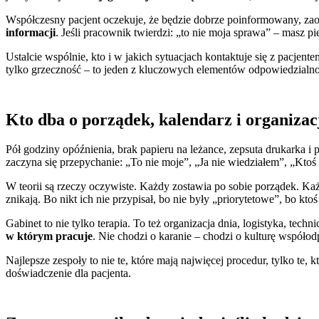
Współczesny pacjent oczekuje, że będzie dobrze poinformowany, zao
informacji
. Jeśli pracownik twierdzi: „to nie moja sprawa” – masz pi
Ustalcie wspólnie, kto i w jakich sytuacjach kontaktuje się z pacjent
tylko grzeczność – to jeden z kluczowych elementów odpowiedzialn
Kto dba o porządek, kalendarz i organizac
Pół godziny opóźnienia, brak papieru na leżance, zepsuta drukarka i
zaczyna się przepychanie: „To nie moje”, „Ja nie wiedziałem”, „Ktoś
W teorii są rzeczy oczywiste. Każdy zostawia po sobie porządek. Każd
znikają. Bo nikt ich nie przypisał, bo nie były „priorytetowe”, bo ktoś
Gabinet to nie tylko terapia. To też organizacja dnia, logistyka, techn
w którym pracuje
. Nie chodzi o karanie – chodzi o kulturę współod
Najlepsze zespoły to nie te, które mają najwięcej procedur, tylko te, k
doświadczenie dla pacjenta.