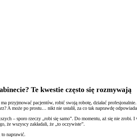
Jak możemy
O
Podcasty
K
Ci pomóc?
nas
onli
binecie? Te kwestie często się rozmywają
 ma przyjmować pacjentów, robić swoją robotę, działać profesjonalnie. 
darz? A może po prostu… nikt nie ustalił, za co tak naprawdę odpowiad
ych – sporo rzeczy „robi się samo”. Do momentu, aż się nie zrobi. I 
go, że wszyscy zakładali, że „to oczywiste”.
k to naprawić.