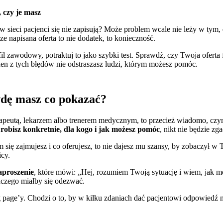
 czy je masz
w sieci pacjenci się nie zapisują? Może problem wcale nie leży w tym,
ze napisana oferta to nie dodatek, to konieczność.
fil zawodowy, potraktuj to jako szybki test. Sprawdź, czy Twoja ofert
en z tych błędów nie odstraszasz ludzi, którym możesz pomóc.
wdę masz co pokazać?
oterapeutą, lekarzem albo trenerem medycznym, to przecież wiadomo, cz
 robisz konkretnie, dla kogo i jak możesz pomóc
, nikt nie będzie zg
 się zajmujesz i co oferujesz, to nie dajesz mu szansy, by zobaczył w
icy.
zaproszenie
, które mówi: „Hej, rozumiem Twoją sytuację i wiem, jak mog
laczego miałby się odezwać.
ng page’y. Chodzi o to, by w kilku zdaniach dać pacjentowi odpowiedź 