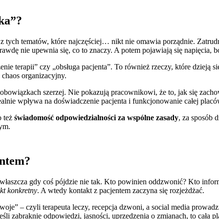
ka”?
z tych tematów, które najczęściej… nikt nie omawia porządnie. Zatrudn
aprawdę nie upewnia się, co to znaczy. A potem pojawiają się napięcia, b
enie terapii” czy „obsługa pacjenta”. To również rzeczy, które dzieją 
y chaos organizacyjny.
o obowiązkach szerzej. Nie pokazują pracownikowi, że to, jak się zach
 realnie wpływa na doświadczenie pacjenta i funkcjonowanie całej placó
o też
świadomość odpowiedzialności za wspólne zasady
, za sposób d
nym.
entem?
zwłaszcza gdy coś pójdzie nie tak. Kto powinien oddzwonić? Kto infor
ikt konkretny
. A wtedy kontakt z pacjentem zaczyna się rozjeżdżać.
je” – czyli terapeuta leczy, recepcja dzwoni, a social media prowadzi 
jeśli zabraknie odpowiedzi, jasności, uprzedzenia o zmianach, to cała p