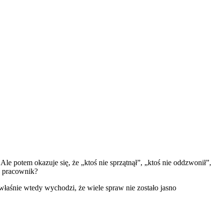
ursy
Usługi
Cennik
Kontakt
ne
Ale potem okazuje się, że „ktoś nie sprzątnął”, „ktoś nie oddzwonił”,
a pracownik?
właśnie wtedy wychodzi, że wiele spraw nie zostało jasno