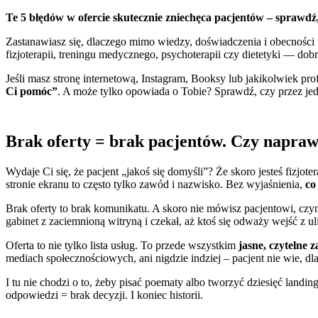
Te 5 błędów w ofercie skutecznie zniechęca pacjentów – sprawdź,
Zastanawiasz się, dlaczego mimo wiedzy, doświadczenia i obecności 
fizjoterapii, treningu medycznego, psychoterapii czy dietetyki — dobr
Jeśli masz stronę internetową, Instagram, Booksy lub jakikolwiek pro
Ci pomóc”
. A może tylko opowiada o Tobie? Sprawdź, czy przez jed
Brak oferty = brak pacjentów. Czy napra
Wydaje Ci się, że pacjent „jakoś się domyśli”? Że skoro jesteś fizj
stronie ekranu to często tylko zawód i nazwisko. Bez wyjaśnienia,
co
Brak oferty to brak komunikatu. A skoro nie mówisz pacjentowi, czym
gabinet z zaciemnioną witryną i czekał, aż ktoś się odważy wejść z ul
Oferta to nie tylko lista usług. To przede wszystkim
jasne, czytelne 
mediach społecznościowych, ani nigdzie indziej – pacjent nie wie, d
I tu nie chodzi o to, żeby pisać poematy albo tworzyć dziesięć landi
odpowiedzi = brak decyzji. I koniec historii.