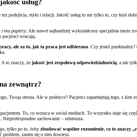
 jakość usług?
 też podejścia, etyki i relacji. Jakość usług to nie tylko to, czy ktoś d
 i ma papiery
. Ale nawet najbardziej wykształcony specjalista może zo
 pacjenci wracają.
racy, ale za to, jak ta praca jest odbierana
. Czy jesteś punktualny?
ka.
 A to znaczy, że
jakość jest zespołową odpowiedzialnością
, a nie ty
 na zewnątrz?
logo, Twoja strona. Ale w praktyce? Pacjenci zapamiętują tego, z kim 
pacjentem. To, co wrzuca w social mediach. To wszystko staje się czę
ga. Nieprofesjonalne zachowanie – odstrasza.
o, tylko po to, żeby
zbudować wspólne rozumienie, co to znaczy „
ć problem, zanim się o nim dowiesz.