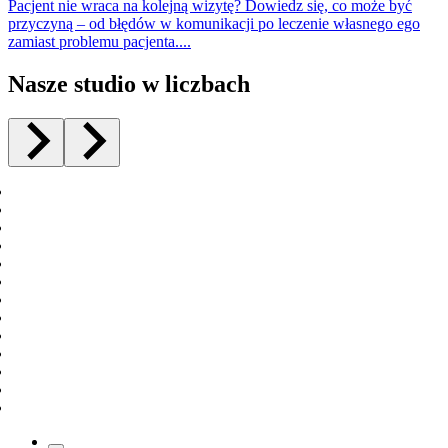
Pacjent nie wraca na kolejną wizytę? Dowiedz się, co może być
przyczyną – od błędów w komunikacji po leczenie własnego ego
zamiast problemu pacjenta....
Nasze studio w liczbach