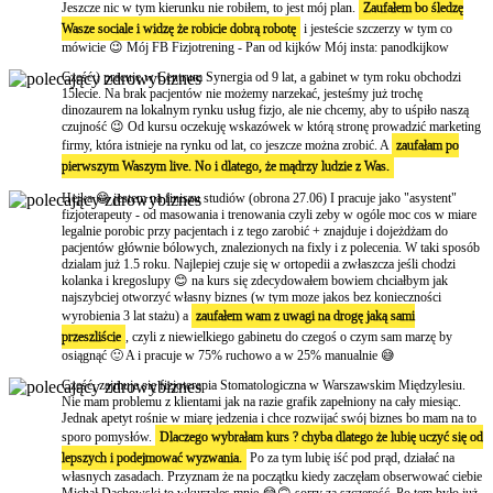
Jeszcze nic w tym kierunku nie robiłem, to jest mój plan.
Zaufałem bo śledzę
Wasze sociale i widzę że robicie dobrą robotę
i jesteście szczerzy w tym co
mówicie 😉 Mój FB Fizjotrening - Pan od kijków Mój insta: panodkijkow
Cześć:) pracuję w Centrum Synergia od 9 lat, a gabinet w tym roku obchodzi
15lecie. Na brak pacjentów nie możemy narzekać, jesteśmy już trochę
dinozaurem na lokalnym rynku usług fizjo, ale nie chcemy, aby to uśpiło naszą
czujność 😉 Od kursu oczekuję wskazówek w którą stronę prowadzić marketing
firmy, która istnieje na rynku od lat, co jeszcze można zrobić. A
zaufałam po
pierwszym Waszym live. No i dlatego, że mądrzy ludzie z Was.
Hejka 😁 jestem na finiszu studiów (obrona 27.06) I pracuje jako "asystent"
fizjoterapeuty - od masowania i trenowania czyli zeby w ogóle moc cos w miare
legalnie porobic przy pacjentach i z tego zarobić + znajduje i dojeżdżam do
pacjentów głównie bólowych, znalezionych na fixly i z polecenia. W taki sposób
dzialam już 1.5 roku. Najlepiej czuje się w ortopedii a zwłaszcza jeśli chodzi
kolanka i kregoslupy 😊 na kurs się zdecydowałem bowiem chciałbym jak
najszybciej otworzyć własny biznes (w tym moze jakos bez konieczności
wyrobienia 3 lat stażu) a
zaufałem wam z uwagi na drogę jaką sami
przeszliście
, czyli z niewielkiego gabinetu do czegoś o czym sam marzę by
osiągnąć 🙂 A i pracuje w 75% ruchowo a w 25% manualnie 😅
Cześć, zajmuje się fizjoterapia Stomatologiczna w Warszawskim Międzylesiu.
Nie mam problemu z klientami jak na razie grafik zapełniony na cały miesiąc.
Jednak apetyt rośnie w miarę jedzenia i chce rozwijać swój biznes bo mam na to
sporo pomysłów.
Dlaczego wybrałam kurs ? chyba dlatego że lubię uczyć się od
lepszych i podejmować wyzwania.
Po za tym lubię iść pod prąd, działać na
własnych zasadach. Przyznam że na początku kiedy zaczęłam obserwować ciebie