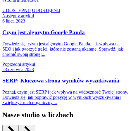
strona internetowa
UDOSTĘPNIJ
UDOSTĘPNIJ
Następny artykuł
6 lipca 2023
Czym jest algorytm Google Panda
Dowiedz się, czym jest algorytm Google Panda, jak wpływa na
SEO i jak tworzyć treści, które nie zostaną ukarane. Sprawdź, jak
chronić swoją stronę!...
Poprzedni artykuł
23 czerwca 2023
SERP: Kluczowa strona wyników wyszukiwania
Poznaj, czym jest SERP i jak wpływa na widoczność Twojej strony.
Dowiedz się, jak poprawić pozycję w wynikach wyszukiwania i
zwiększyć ruch organiczny....
Nasze studio w liczbach