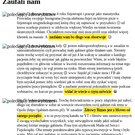
Zaufali nam
Cześć 🙂 obecnie jestem na 4 roku fizjoterapii i pracuje jako masażystka.
Prowadzę swojego Instagrama (twoja.ulubiona.fizjo) na którym pisze o
fizjoterapii uroginekologicznej którą chcę się zajmować w przyszłości 🙂 od
kursu oczekuje pomocy w zdobyciu większej Wiedzy na temat tworzenia
skutecznych reklam. Chciałabym rozwinąć mój insta profil oraz zdobyć więcej
klientek na masaże. A
zaufałam wam bo długo was obserwuje
😉
Część 😊 no to łamiemy to lody 😉 jestem mikroprzedsiębiorcą a w zasadzie to
samozatrudnionym czyli prowadzę mały gabinet gdzie działam sam. Niestety
może trochę wstyd się przyznać ale od już 4 lat walczę w zasadzie o każdego
pacjenta żeby się utrzymać jak gąbka na powierzchni. Wiem, że wiele błędów
popełniłem i to głównie właśnie w kwestii rozszerzania informacji na temat tego
czym się zajmuję i że wgl jestem na rynku. Mam stronę internetową (jeżeli
chcielibyście zobaczyć to proszę 😉 www fizjokf.pl ) także insta i FB ale
zwyczajnie brak mi weny być może umiejętności aby to prowadzić i tutaj chętnie
bym uzyskał pomoc żeby wiedzieć jak to robić oraz aby zyskać więcej
pacjentów/pracy/pieniążków 😊 a zaufanie ponieważ pokonaliście mnie podczas
webinarów, no kurcze po prostu
widać że wiecie o czym mówicie
😁
Hej 🙂 Jestem fizjoterapeutą. Trochę doświadczenia w pracy zdążyłem już nabyć,
długo się zbierałem w sobie aż wreszcie otworzyłem swój gabinet rok temu w
Opolu (https://gabinet-moveo.pl/). W zasadzie
Zdrowy Biznes jest z Moveo od
samego początku
, a to za przyczyną kanału na YT i filmów tam zamieszczonych.
Z uwagą wysłuchałem wszystkich, więc niewątpliwie miały jakiś udział w
obecnej formie mojego gabinetu. Poza tym użytkownik Maila od Serca i
Fizjoksiążki. Oba tematy potraktowałem jako typową inwestycje w firmę i było
warto. Mój cel jest ambitny, to podwojenie liczy pacjentów gabinetowych i