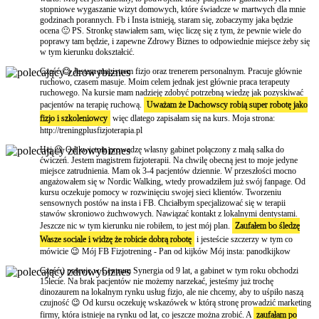
stopniowe wygaszanie wizyt domowych, które świadcze w martwych dla mnie
godzinach porannych. Fb i Insta istnieją, staram się, zobaczymy jaka będzie
ocena 🙂 PS. Stronkę stawiałem sam, więc liczę się z tym, że pewnie wiele do
poprawy tam będzie, i zapewne Zdrowy Biznes to odpowiednie miejsce żeby się
w tym kierunku dokształcić.
Cześć 😊 Jestem magistrem fizjo oraz trenerem personalnym. Pracuje głównie
ruchowo, czasem masuje. Moim celem jednak jest głównie praca terapeuty
ruchowego. Na kursie mam nadzieję zdobyć potrzebną wiedzę jak pozyskiwać
pacjentów na terapię ruchową.
Uważam że Dachowscy robią super robotę jako
fizjo i szkoleniowcy
więc dlatego zapisałam się na kurs. Moja strona:
http://treningplusfizjoterapia.pl
Hej 😉 Od kwietnia prowadzę własny gabinet połączony z małą salka do
ćwiczeń. Jestem magistrem fizjoterapii. Na chwilę obecną jest to moje jedyne
miejsce zatrudnienia. Mam ok 3-4 pacjentów dziennie. W przeszłości mocno
angażowałem się w Nordic Walking, wtedy prowadziłem już swój fanpage. Od
kursu oczekuje pomocy w rozwinięciu swojej sieci klientów. Tworzeniu
sensownych postów na insta i FB. Chciałbym specjalizować się w terapii
stawów skroniowo żuchwowych. Nawiązać kontakt z lokalnymi dentystami.
Jeszcze nic w tym kierunku nie robiłem, to jest mój plan.
Zaufałem bo śledzę
Wasze sociale i widzę że robicie dobrą robotę
i jesteście szczerzy w tym co
mówicie 😉 Mój FB Fizjotrening - Pan od kijków Mój insta: panodkijkow
Cześć:) pracuję w Centrum Synergia od 9 lat, a gabinet w tym roku obchodzi
15lecie. Na brak pacjentów nie możemy narzekać, jesteśmy już trochę
dinozaurem na lokalnym rynku usług fizjo, ale nie chcemy, aby to uśpiło naszą
czujność 😉 Od kursu oczekuję wskazówek w którą stronę prowadzić marketing
firmy, która istnieje na rynku od lat, co jeszcze można zrobić. A
zaufałam po