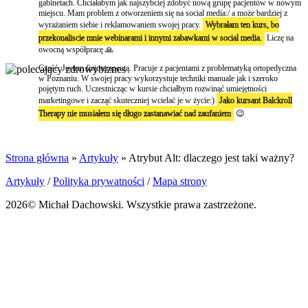
gabinetach. Chciałabym jak najszybciej zdobyć nową grupę pacjentów w nowym
miejscu. Mam problem z otworzeniem się na social media:/ a może bardziej z
wyrażaniem siebie i reklamowaniem swojej pracy.
Wybrałam ten kurs, bo
przekonaliscie mnie webinarami i innymi zabawkami w social media.
Liczę na
owocną współpracę 🙏
Cześć. Jestem fizjoterapeutą. Pracuje z pacjentami z problematyką ortopedyczna
w Poznaniu. W swojej pracy wykorzystuje techniki manuale jak i szeroko
pojętym ruch. Uczestnicząc w kursie chciałbym rozwinąć umiejętności
marketingowe i zacząć skuteczniej wcielać je w życie:)
Jako kursant Balckroll
Therapy nie musiałem się długo zastanawiać nad zaufaniem
😉
Strona główna
»
Artykuły
»
Atrybut Alt: dlaczego jest taki ważny?
Artykuły
/
Polityka prywatności
/
Mapa strony
2026© Michał Dachowski. Wszystkie prawa zastrzeżone.