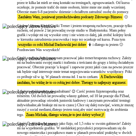
przez te kilka lat mieli ze mną kontakt na treningach, zgrupowaniach. Od kursu
oczekuje, że pomoże trafić do mnie osobom, które mnie nie znały wcześniej.
Obecnie mam 6-8 pacjentów dziennie i chciałbym zatrudnić osobę do pomocy.
Zaufałem Wam, ponieważ przesłuchiwałem podcasty Zdrowego Biznesu
🙂
Czołem! Jestem Kamil Ciężki Trener i jestem terapeutą ruchowym, pracuje tylko
ruchem, od prawie 2 lat prowadzę swoje studio w Białymstoku. Mam pełny
grafik i wydaje mi się wysokie ceny i nie wiem co dalej, jak zrobić kolejny krok
w kierunku zatrudnienia pracownika i tego tez oczekuje od kursu. Poza tym
wszystko co robi Michał Dachowski jest dobre
🤷 i dlatego tu jestem 🙂
Pozdrawiam Was wszystkich!
Cześć, studiuję fizjo i zaczynam pracować jako trener/terapeuta ruchowy. Zależy
mi na budowaniu swojej marki i trafieniu z treściami do grupy z którą chciałabym
pracować. Obecnie pracuje 'u kogoś' i zapewne przez jakiś czas na pewno jeszcze
tak będzie stąd interesuje mnie temat negocjowania warunków współpracy. Póki
co próbuje sił w ig. W planach strona itd. I na to czekam.
A Dachowskim
zaufałam, bo widzę że to co robią jest dobre. Therapy to najlepszy argument.
Z dużym opóźnieniem,ale nadrabiam! 😉 Cześć jestem fizjoterapeutką oraz
trenerem. Od dwóch lat prowadzę własny gabinet, od 10 lat pracuje dla PZbad,
aktualnie prowadząc ośrodek juniorski kadrowy i zaczynam prowadzić treningi
indywidualne,ale brakuje mi na to czasu:) Chce się dalej rozwijać, wiem,że muszę
ruszyć z social mediami,dlatego jestem tutaj,aby mieć motywację do zrobienia
tego.
Znam Michała, dlatego wiem,że to jest dobry wybor;)!
Cześć 🙂 od kilku lat pracuję jako fizjo, od 1,5 roku w swoim gabinecie! Zależy
mi na wypełnieniu grafiku. W niedalekiej przyszłości przeprowadzam się do
nowego miasteczka i początkowo mam w planach prowadzić praktykę w dwóch