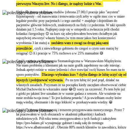
pierwszym Waszym live. No i dlatego, że mądrzy ludzie z Was.
Hejka 😁 jestem na finiszu studiów (obrona 27.06) I pracuje jako "asystent"
fizjoterapeuty - od masowania i trenowania czyli zeby w ogóle moc cos w miare
legalnie porobic przy pacjentach i z tego zarobić + znajduje i dojeżdżam do
pacjentów głównie bólowych, znalezionych na fixly i z polecenia. W taki sposób
dzialam już 1.5 roku. Najlepiej czuje się w ortopedii a zwłaszcza jeśli chodzi
kolanka i kregoslupy 😊 na kurs się zdecydowałem bowiem chciałbym jak
najszybciej otworzyć własny biznes (w tym moze jakos bez konieczności
wyrobienia 3 lat stażu) a
zaufałem wam z uwagi na drogę jaką sami
przeszliście
, czyli z niewielkiego gabinetu do czegoś o czym sam marzę by
osiągnąć 🙂 A i pracuje w 75% ruchowo a w 25% manualnie 😅
Cześć, zajmuje się fizjoterapia Stomatologiczna w Warszawskim Międzylesiu.
Nie mam problemu z klientami jak na razie grafik zapełniony na cały miesiąc.
Jednak apetyt rośnie w miarę jedzenia i chce rozwijać swój biznes bo mam na to
sporo pomysłów.
Dlaczego wybrałam kurs ? chyba dlatego że lubię uczyć się od
lepszych i podejmować wyzwania.
Po za tym lubię iść pod prąd, działać na
własnych zasadach. Przyznam że na początku kiedy zaczęłam obserwować ciebie
Michał Dachowski to wkurzales mnie 😂🙃 sorry za szczerość. Po tem było już
z górki po jakimś live uznałam że w sumie gadasz z sensem. Ale wrażenie na
mnie zrobila twoja żona ! To jest kobieta petarda ! A ja uwielbiam osoby które
mają wiedzę, obeznanie i do tego lekkość w przekazywaniu wiedzy. 😁
Cześć 🙂 jestem fizjoterapeutą i trenerem przygotowania motorycznego. Przez 7
lat pracowałem w tych obszarach w akademii piłkarskiej i kadrach
młodzieżowych. Pół roku temu zrezygnowałem z tych funkcji i założyłem
https://pro-balans.pl/ wynajmując gabinet i małą salę do treningu
https://www.albatrosmed.pl/ . Obecnie 80% moich klientów to zawodnicy, którzy