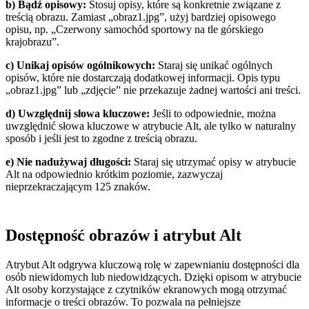
b) Bądź opisowy:
Stosuj opisy, które są konkretnie związane z
treścią obrazu. Zamiast „obraz1.jpg”, użyj bardziej opisowego
opisu, np. „Czerwony samochód sportowy na tle górskiego
krajobrazu”.
c) Unikaj opisów ogólnikowych:
Staraj się unikać ogólnych
opisów, które nie dostarczają dodatkowej informacji. Opis typu
„obraz1.jpg” lub „zdjęcie” nie przekazuje żadnej wartości ani treści.
d) Uwzględnij słowa kluczowe:
Jeśli to odpowiednie, można
uwzględnić słowa kluczowe w atrybucie Alt, ale tylko w naturalny
sposób i jeśli jest to zgodne z treścią obrazu.
e) Nie nadużywaj długości:
Staraj się utrzymać opisy w atrybucie
Alt na odpowiednio krótkim poziomie, zazwyczaj
nieprzekraczającym 125 znaków.
Dostępność obrazów i atrybut Alt
Atrybut Alt odgrywa kluczową rolę w zapewnianiu dostępności dla
osób niewidomych lub niedowidzących. Dzięki opisom w atrybucie
Alt osoby korzystające z czytników ekranowych mogą otrzymać
informacje o treści obrazów. To pozwala na pełniejsze