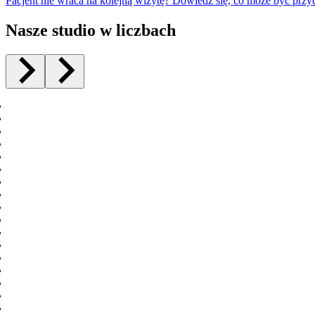
Pacjent nie wraca na kolejną wizytę? Dowiedz się, co może być przy
Nasze studio w liczbach