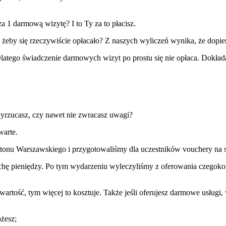
za 1 darmową wizytę? I to Ty za to płacisz.
yć, żeby się rzeczywiście opłacało? Z naszych wyliczeń wynika, że dopie
latego świadczenie darmowych wizyt po prostu się nie opłaca. Dokłada
yrzucasz, czy nawet nie zwracasz uwagi?
 warte.
tonu Warszawskiego i przygotowaliśmy dla uczestników vouchery na sau
ochę pieniędzy. Po tym wydarzeniu wyleczyliśmy z oferowania czegokolw
artość, tym więcej to kosztuje. Także jeśli oferujesz darmowe usługi, 
żesz;