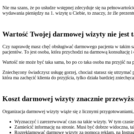
Nie ma szans, że po usłudze wstępnej zdecyduje się na pełnowartościo
wydawania pieniędzy na 1. wizytę u Ciebie, to znaczy, że źle prezen
Wartość Twojej darmowej wizyty nie jest 
Czy naprawdę masz chęć obsługiwać darmowego pacjenta w takim samym
pacjentów. To jest osoba, która przychodzi na darmową konsultację i
Wartość nie może być taka sama, bo po co taka osoba ma przyjść na p
Zniechęcony świadczysz usługę gorzej, chociaż starasz się utrzymać 
która ma zachęcić klienta do przyjścia, tylko działa bardziej zniechęc
Koszt darmowej wizyty znacznie przewyższ
Organizacja darmowej wizyty wiąże się z licznymi przygotowaniami, 
Wyznaczyć i zarezerwować czas na takie wizyty. W tym czasie 
Zamieścić informację na stronie. Musi być dobrze widoczna, t
Rozreklamować darmowe wizyty za pomocą reklam, na Instragra