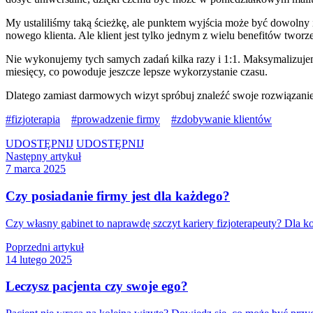
My ustaliliśmy taką ścieżkę, ale punktem wyjścia może być dowolny in
nowego klienta. Ale klient jest tylko jednym z wielu benefitów tworz
Nie wykonujemy tych samych zadań kilka razy i 1:1. Maksymalizujem
miesięcy, co powoduje jeszcze lepsze wykorzystanie czasu.
Dlatego zamiast darmowych wizyt spróbuj znaleźć swoje rozwiązani
fizjoterapia
prowadzenie firmy
zdobywanie klientów
UDOSTĘPNIJ
UDOSTĘPNIJ
Następny artykuł
7 marca 2025
Czy posiadanie firmy jest dla każdego?
Czy własny gabinet to naprawdę szczyt kariery fizjoterapeuty? Dla ko
Poprzedni artykuł
14 lutego 2025
Leczysz pacjenta czy swoje ego?