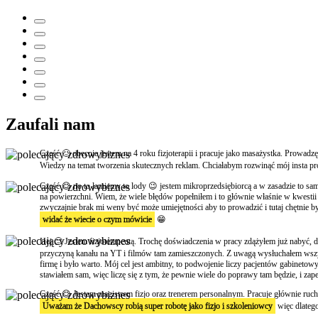
Zaufali nam
Cześć 🙂 obecnie jestem na 4 roku fizjoterapii i pracuje jako masażystka. Prowad
Wiedzy na temat tworzenia skutecznych reklam. Chciałabym rozwinąć mój insta pro
Część 😊 no to łamiemy to lody 😉 jestem mikroprzedsiębiorcą a w zasadzie to sam
na powierzchni. Wiem, że wiele błędów popełniłem i to głównie właśnie w kwestii ro
zwyczajnie brak mi weny być może umiejętności aby to prowadzić i tutaj chętnie 
widać że wiecie o czym mówicie
😁
Hej 🙂 Jestem fizjoterapeutą. Trochę doświadczenia w pracy zdążyłem już nabyć, 
przyczyną kanału na YT i filmów tam zamieszczonych. Z uwagą wysłuchałem wszyst
firmę i było warto. Mój cel jest ambitny, to podwojenie liczy pacjentów gabineto
stawiałem sam, więc liczę się z tym, że pewnie wiele do poprawy tam będzie, i z
Cześć 😊 Jestem magistrem fizjo oraz trenerem personalnym. Pracuje głównie ruc
Uważam że Dachowscy robią super robotę jako fizjo i szkoleniowcy
więc dlatego 