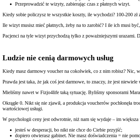
Przeprowadzić te wizyty, zabierając czas z płatnych wizyt.
Kiedy sobie policzysz te wszystkie koszty, ile wychodzi? 100-200 zł 
Ile wizyt musisz mieć płatnych, żeby na to zarobić? I ile ich musi b
Pacjenci na tyle wizyt przychodzą tylko z poważniejszymi urazami. D
Ludzie nie cenią darmowych usług
Kiedy masz darmowy voucher na cokolwiek, co z nim robisz? Nic, w
Prawda jest taka, że jak coś jest darmowe, to znaczy, że jest niewiele
Mieliśmy nawet w Fizjo4life taką sytuację. Byliśmy sponsorami Mara
Okrągłe 0. Nikt się nie zjawił, a produkcja voucherów pochłonęła tr
wartościowej usługi.
W psychologii ceny jest odwrotnie, niż nam się wydaje – im większa w
jesteś w desperacji, bo nikt nie chce do Ciebie przyjść;
dopiero otwierasz gabinet. Nie masz doświadczenia = nie pomo