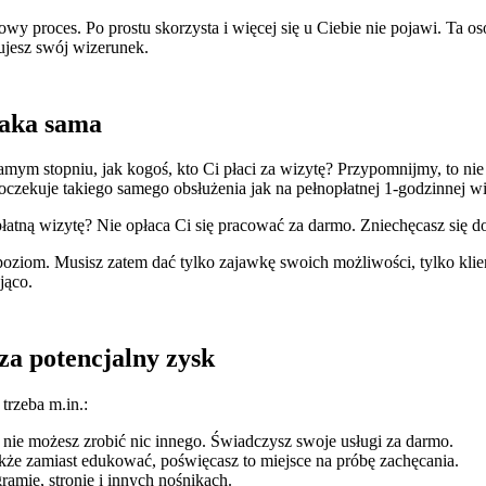
wy proces. Po prostu skorzysta i więcej się u Ciebie nie pojawi. Ta oso
tujesz swój wizerunek.
taka sama
 stopniu, jak kogoś, kto Ci płaci za wizytę? Przypomnijmy, to nie j
 oczekuje takiego samego obsłużenia jak na pełnopłatnej 1-godzinnej wi
łatną wizytę? Nie opłaca Ci się pracować za darmo. Zniechęcasz się d
poziom. Musisz zatem dać tylko zajawkę swoich możliwości, tylko klie
ająco.
a potencjalny zysk
trzeba m.in.:
nie możesz zrobić nic innego. Świadczysz swoje usługi za darmo.
akże zamiast edukować, poświęcasz to miejsce na próbę zachęcania.
mie, stronie i innych nośnikach.