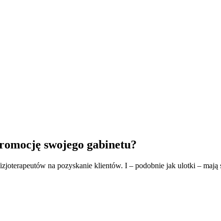
Jak możemy
O
Podcasty
K
Ci pomóc?
nas
onli
romocję swojego gabinetu?
izjoterapeutów na pozyskanie klientów. I – podobnie jak ulotki – mają 