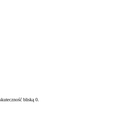
ursy
Usługi
Cennik
Kontakt
ne
skuteczność bliską 0.