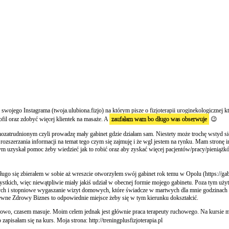
zę swojego Instagrama (twoja.ulubiona.fizjo) na którym pisze o fizjoterapii uroginekologiczne
fil oraz zdobyć więcej klientek na masaże. A
zaufałam wam bo długo was obserwuje
😉
ozatrudnionym czyli prowadzę mały gabinet gdzie działam sam. Niestety może trochę wstyd się 
zszerzania informacji na temat tego czym się zajmuję i że wgl jestem na rynku. Mam stronę int
bym uzyskał pomoc żeby wiedzieć jak to robić oraz aby zyskać więcej pacjentów/pracy/pieniąż
długo się zbierałem w sobie aż wreszcie otworzyłem swój gabinet rok temu w Opolu (https://ga
kich, więc niewątpliwie miały jakiś udział w obecnej formie mojego gabinetu. Poza tym użyt
wych i stopniowe wygaszanie wizyt domowych, które świadcze w martwych dla mnie godzinach po
apewne Zdrowy Biznes to odpowiednie miejsce żeby się w tym kierunku dokształcić.
howo, czasem masuje. Moim celem jednak jest głównie praca terapeuty ruchowego. Na kursie 
zapisałam się na kurs. Moja strona: http://treningplusfizjoterapia.pl