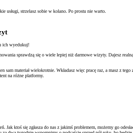
kie usługi, strzelasz sobie w kolano. Po prostu nie warto.
zyt
tu ich wyedukuj!
onowania sprawdzą się o wiele lepiej niż darmowe wizyty. Dajesz rea
en sam materiał wielokrotnie. Wkładasz więc pracę raz, a masz z tego z
ent na różne platformy.
. Jak ktoś się zgłasza do nas z jakimś problemem, możemy go odesłać d
 za dwa tygodnie wspomnimy o podcaście sprzed pół roku, bo będzie