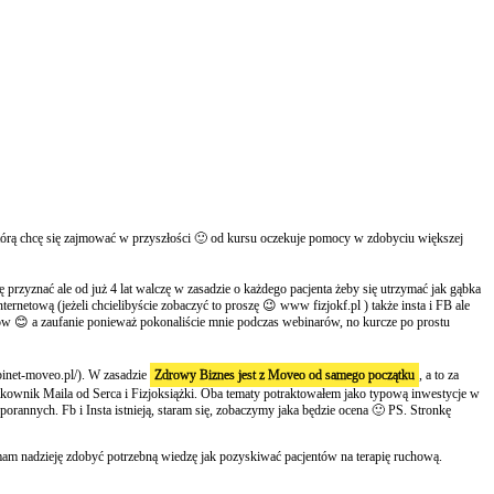
j którą chcę się zajmować w przyszłości 🙂 od kursu oczekuje pomocy w zdobyciu większej
przyznać ale od już 4 lat walczę w zasadzie o każdego pacjenta żeby się utrzymać jak gąbka
ernetową (jeżeli chcielibyście zobaczyć to proszę 😉 www fizjokf.pl ) także insta i FB ale
ków 😊 a zaufanie ponieważ pokonaliście mnie podczas webinarów, no kurcze po prostu
binet-moveo.pl/). W zasadzie
Zdrowy Biznes jest z Moveo od samego początku
, a to za
kownik Maila od Serca i Fizjoksiążki. Oba tematy potraktowałem jako typową inwestycje w
rannych. Fb i Insta istnieją, staram się, zobaczymy jaka będzie ocena 🙂 PS. Stronkę
mam nadzieję zdobyć potrzebną wiedzę jak pozyskiwać pacjentów na terapię ruchową.