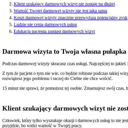
Klient szukający darmowych wizyt nie zostaje na dłużej
Wartość Twojej darmowej wizyty nie jest taka sama
Koszt darmowej wizyty znacznie przewyższa potencjalny zysk
Ludzie nie cenią darmowych usług
Edukacja pacjenta zamiast darmowych wizyt
Darmowa wizyta to Twoja własna pułapka
Podczas darmowej wizyty skracasz czas usługi. Najczęściej to jakieś 1
Z tym że pacjent o tym nie wie, co będzie robione podczas takiej wiz
rozwiążesz jego problemu i raczej do Ciebie nie chce wrócić.
15 minut nie sprawi, że pomożesz tej osobie. Zmarnujesz swój czas, bo
Klient szukający darmowych wizyt nie zost
Człowiek, który tylko wyszukuje okazji i darmowych usług to nie jest T
przyjdzie, bo widzi wartość w Twojej pracy.