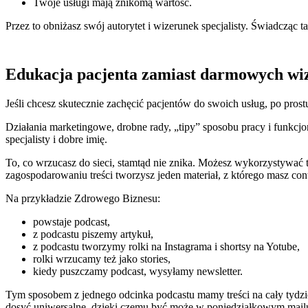
Twoje usługi mają znikomą wartość.
Przez to obniżasz swój autorytet i wizerunek specjalisty. Świadcząc ta
Edukacja pacjenta zamiast darmowych wi
Jeśli chcesz skutecznie zachęcić pacjentów do swoich usług, po pros
Działania marketingowe, drobne rady, „tipy” sposobu pracy i funkcj
specjalisty i dobre imię.
To, co wrzucasz do sieci, stamtąd nie znika. Możesz wykorzystywać t
zagospodarowaniu treści tworzysz jeden materiał, z którego masz cont
Na przykładzie Zdrowego Biznesu:
powstaje podcast,
z podcastu piszemy artykuł,
z podcastu tworzymy rolki na Instagrama i shortsy na Yotube,
rolki wrzucamy też jako stories,
kiedy puszczamy podcast, wysyłamy newsletter.
Tym sposobem z jednego odcinka podcastu mamy treści na cały tydzień
dosyć uniwersalne, dzięki czemu być może w poniedziałkowym mailu