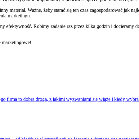
ny materiał. Ważne, żeby starać się ten czas zagospodarować jak najle
enia marketingu.
y efektywność. Robimy zadanie raz przez kilka godzin i docieramy do
e marketingowe!
go firma to dobra droga, z jakimi wyzwaniami się wiąże i kiedy wybrać