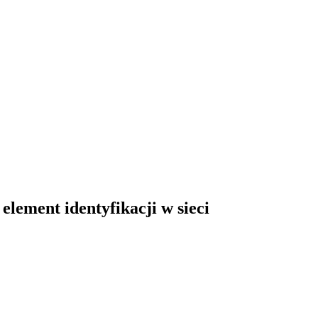
Jak możemy
O
Podcasty
K
Ci pomóc?
nas
onli
lement identyfikacji w sieci