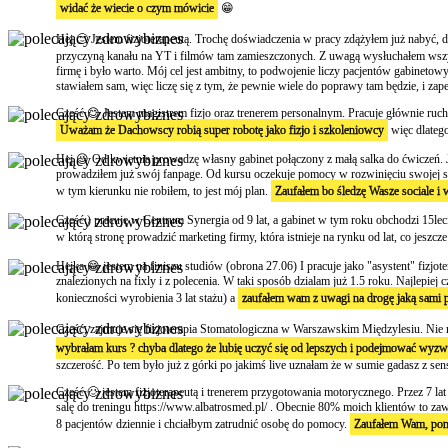
widać że wiecie o czym mówicie
😁
Hej 🙂 Jestem fizjoterapeutą. Trochę doświadczenia w pracy zdążyłem już nabyć, 
przyczyną kanału na YT i filmów tam zamieszczonych. Z uwagą wysłuchałem wszyst
firmę i było warto. Mój cel jest ambitny, to podwojenie liczy pacjentów gabineto
stawiałem sam, więc liczę się z tym, że pewnie wiele do poprawy tam będzie, i z
Cześć 😊 Jestem magistrem fizjo oraz trenerem personalnym. Pracuje głównie ruc
Uważam że Dachowscy robią super robotę jako fizjo i szkoleniowcy
więc dlatego 
Hej 😉 Od kwietnia prowadzę własny gabinet połączony z małą salka do ćwiczeń. J
prowadziłem już swój fanpage. Od kursu oczekuje pomocy w rozwinięciu swojej si
w tym kierunku nie robiłem, to jest mój plan.
Zaufałem bo śledzę Wasze sociale i w
Cześć:) pracuję w Centrum Synergia od 9 lat, a gabinet w tym roku obchodzi 15le
w którą stronę prowadzić marketing firmy, która istnieje na rynku od lat, co jeszc
Hejka 😁 jestem na finiszu studiów (obrona 27.06) I pracuje jako "asystent" fizjo
znalezionych na fixly i z polecenia. W taki sposób dzialam już 1.5 roku. Najlepie
konieczności wyrobienia 3 lat stażu) a
zaufałem wam z uwagi na drogę jaką sami p
Cześć, zajmuje się fizjoterapia Stomatologiczna w Warszawskim Międzylesiu. Nie m
wybrałam kurs ? chyba dlatego że lubię uczyć się od lepszych i podejmować wyzw
szczerość. Po tem było już z górki po jakimś live uznałam że w sumie gadasz z sen
Cześć 🙂 jestem fizjoterapeutą i trenerem przygotowania motorycznego. Przez 7 la
salę do treningu https://www.albatrosmed.pl/ . Obecnie 80% moich klientów to zaw
8 pacjentów dziennie i chciałbym zatrudnić osobę do pomocy.
Zaufałem Wam, pon