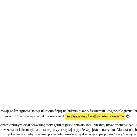
zę swojego Instagrama (twoja.ulubiona.fizjo) na którym pisze o fizjoterapii uroginekologiczne
fil oraz zdobyć więcej klientek na masaże. A
zaufałam wam bo długo was obserwuje
😉
ozatrudnionym czyli prowadzę mały gabinet gdzie działam sam. Niestety może trochę wstyd się 
zszerzania informacji na temat tego czym się zajmuję i że wgl jestem na rynku. Mam stronę int
bym uzyskał pomoc żeby wiedzieć jak to robić oraz aby zyskać więcej pacjentów/pracy/pieniąż