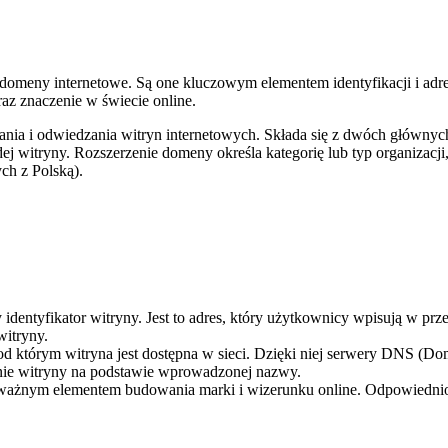
ą domeny internetowe. Są one kluczowym elementem identyfikacji i adr
raz znaczenie w świecie online.
nia i odwiedzania witryn internetowych. Składa się z dwóch głównych
ej witryny. Rozszerzenie domeny określa kategorię lub typ organizacji
ych z Polską).
 identyfikator witryny. Jest to adres, który użytkownicy wpisują w pr
witryny.
od którym witryna jest dostępna w sieci. Dzięki niej serwery DNS (D
nie witryny na podstawie wprowadzonej nazwy.
 ważnym elementem budowania marki i wizerunku online. Odpowiedni