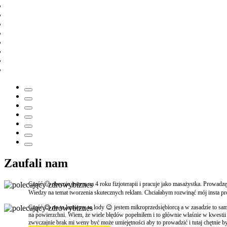
Zaufali nam
Cześć 🙂 obecnie jestem na 4 roku fizjoterapii i pracuje jako masażystka. Prowad
Wiedzy na temat tworzenia skutecznych reklam. Chciałabym rozwinąć mój insta pro
Część 😊 no to łamiemy to lody 😉 jestem mikroprzedsiębiorcą a w zasadzie to sam
na powierzchni. Wiem, że wiele błędów popełniłem i to głównie właśnie w kwestii ro
zwyczajnie brak mi weny być może umiejętności aby to prowadzić i tutaj chętnie 