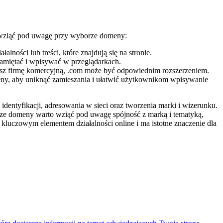
o wziąć pod uwagę przy wyborze domeny:
ności lub treści, które znajdują się na stronie.
pamiętać i wpisywać w przeglądarkach.
zisz firmę komercyjną, .com może być odpowiednim rozszerzeniem.
eny, aby uniknąć zamieszania i ułatwić użytkownikom wpisywanie
dentyfikacji, adresowania w sieci oraz tworzenia marki i wizerunku.
ze domeny warto wziąć pod uwagę spójność z marką i tematyką,
kluczowym elementem działalności online i ma istotne znaczenie dla