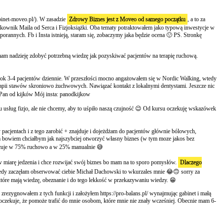
binet-moveo.pl/). W zasadzie
Zdrowy Biznes jest z Moveo od samego początku
, a to za
kownik Maila od Serca i Fizjoksiążki. Oba tematy potraktowałem jako typową inwestycje w
rannych. Fb i Insta istnieją, staram się, zobaczymy jaka będzie ocena 🙂 PS. Stronkę
mam nadzieję zdobyć potrzebną wiedzę jak pozyskiwać pacjentów na terapię ruchową.
am ok 3-4 pacjentów dziennie. W przeszłości mocno angażowałem się w Nordic Walking, wtedy
rapii stawów skroniowo żuchwowych. Nawiązać kontakt z lokalnymi dentystami. Jeszcze nic
 Pan od kijków Mój insta: panodkijkow
u usług fizjo, ale nie chcemy, aby to uśpiło naszą czujność 😉 Od kursu oczekuję wskazówek
y pacjentach i z tego zarobić + znajduje i dojeżdżam do pacjentów głównie bólowych,
ałem bowiem chciałbym jak najszybciej otworzyć własny biznes (w tym moze jakos bez
pracuje w 75% ruchowo a w 25% manualnie 😅
 w miarę jedzenia i chce rozwijać swój biznes bo mam na to sporo pomysłów.
Dlaczego
kiedy zaczęłam obserwować ciebie Michał Dachowski to wkurzales mnie 😂🙃 sorry za
 które mają wiedzę, obeznanie i do tego lekkość w przekazywaniu wiedzy. 😁
zrezygnowałem z tych funkcji i założyłem https://pro-balans.pl/ wynajmując gabinet i małą
u oczekuje, że pomoże trafić do mnie osobom, które mnie nie znały wcześniej. Obecnie mam 6-