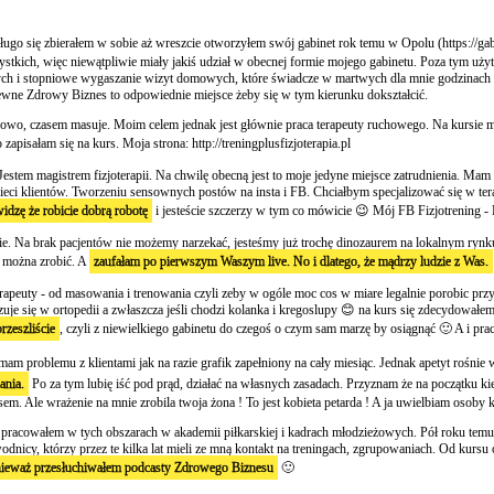
długo się zbierałem w sobie aż wreszcie otworzyłem swój gabinet rok temu w Opolu (https://ga
kich, więc niewątpliwie miały jakiś udział w obecnej formie mojego gabinetu. Poza tym użyt
wych i stopniowe wygaszanie wizyt domowych, które świadcze w martwych dla mnie godzinach po
apewne Zdrowy Biznes to odpowiednie miejsce żeby się w tym kierunku dokształcić.
howo, czasem masuje. Moim celem jednak jest głównie praca terapeuty ruchowego. Na kursie 
zapisałam się na kurs. Moja strona: http://treningplusfizjoterapia.pl
estem magistrem fizjoterapii. Na chwilę obecną jest to moje jedyne miejsce zatrudnienia. M
eci klientów. Tworzeniu sensownych postów na insta i FB. Chciałbym specjalizować się w te
idzę że robicie dobrą robotę
i jesteście szczerzy w tym co mówicie 😉 Mój FB Fizjotrening -
cie. Na brak pacjentów nie możemy narzekać, jesteśmy już trochę dinozaurem na lokalnym rynk
ze można zrobić. A
zaufałam po pierwszym Waszym live. No i dlatego, że mądrzy ludzie z Was.
terapeuty - od masowania i trenowania czyli zeby w ogóle moc cos w miare legalnie porobic prz
j czuje się w ortopedii a zwłaszcza jeśli chodzi kolanka i kregoslupy 😊 na kurs się zdecydow
rzeszliście
, czyli z niewielkiego gabinetu do czegoś o czym sam marzę by osiągnąć 🙂 A i 
am problemu z klientami jak na razie grafik zapełniony na cały miesiąc. Jednak apetyt rośnie
ania.
Po za tym lubię iść pod prąd, działać na własnych zasadach. Przyznam że na początku 
sem. Ale wrażenie na mnie zrobila twoja żona ! To jest kobieta petarda ! A ja uwielbiam osoby
t pracowałem w tych obszarach w akademii piłkarskiej i kadrach młodzieżowych. Pół roku temu 
odnicy, którzy przez te kilka lat mieli ze mną kontakt na treningach, zgrupowaniach. Od kurs
ieważ przesłuchiwałem podcasty Zdrowego Biznesu
🙂