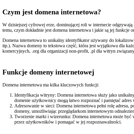
Czym jest domena internetowa?
W dzisiejszej cyfrowej erze, dominującej roli w internecie odgrywaj
temu, czym dokładnie jest domena internetowa i jakie są jej funkcje o
Domena internetowa to unikalny identyfikator używany do lokalizowa
itp.). Nazwa domeny to tekstowa część, która jest wyjątkowa dla każd
komercyjnych, .org dla organizacji non-profit, .pl dla witryn związan
Funkcje domeny internetowej
Domena internetowa ma kilka kluczowych funkcji:
Identyfikacja witryny: Domena internetowa służy jako unikalny
domenie użytkownicy mogą łatwo rozpoznać i pamiętać adres 
Adresowanie w sieci: Domena internetowa pełni rolę adresu, p
domeny, umożliwiając przeglądarkom internetowym odnalezie
Tworzenie marki i wizerunku: Domena internetowa może być
przez użytkowników i pomagać w jej rozpoznawalności.