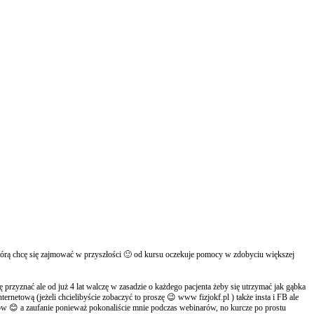
j którą chcę się zajmować w przyszłości 🙂 od kursu oczekuje pomocy w zdobyciu większej
przyznać ale od już 4 lat walczę w zasadzie o każdego pacjenta żeby się utrzymać jak gąbka
ernetową (jeżeli chcielibyście zobaczyć to proszę 😉 www fizjokf.pl ) także insta i FB ale
ków 😊 a zaufanie ponieważ pokonaliście mnie podczas webinarów, no kurcze po prostu