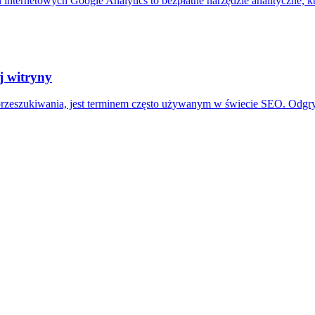
internetowych Google Analytics to bezpłatne narzędzie analityczne, k
j witryny
 przeszukiwania, jest terminem często używanym w świecie SEO. Odgryw