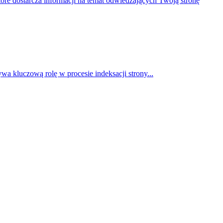
tóre dostarcza informacji na temat odwiedzających Twoją stronę
a kluczową rolę w procesie indeksacji strony...