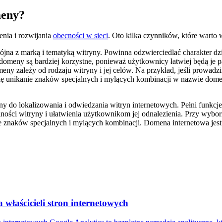
meny?
nia i rozwijania
obecności w sieci
. Oto kilka czynników, które wart
 z marką i tematyką witryny. Powinna odzwierciedlać charakter działal
 domeny są bardziej korzystne, ponieważ użytkownicy łatwiej będą je 
y zależy od rodzaju witryny i jej celów. Na przykład, jeśli prowad
się unikanie znaków specjalnych i mylących kombinacji w nazwie dom
do lokalizowania i odwiedzania witryn internetowych. Pełni funkcje i
ści witryny i ułatwienia użytkownikom jej odnalezienia. Przy wybor
e znaków specjalnych i mylących kombinacji. Domena internetowa jest 
 właścicieli stron internetowych