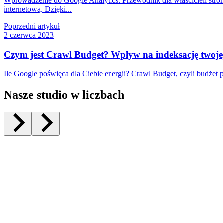
Wprowadzenie do Google Analytics: Przewodnik dla właścicieli stron 
internetową. Dzięki...
Poprzedni artykuł
2 czerwca 2023
Czym jest Crawl Budget? Wpływ na indeksację twoje
Ile Google poświęca dla Ciebie energii? Crawl Budget, czyli budżet
Nasze studio w liczbach