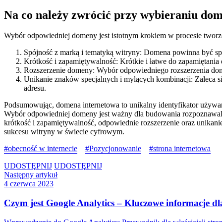
Na co należy zwrócić przy wybieraniu do
Wybór odpowiedniej domeny jest istotnym krokiem w procesie tworze
Spójność z marką i tematyką witryny: Domena powinna być spójna
Krótkość i zapamiętywalność: Krótkie i łatwe do zapamiętania
Rozszerzenie domeny: Wybór odpowiedniego rozszerzenia domen
Unikanie znaków specjalnych i mylących kombinacji: Zaleca 
adresu.
Podsumowując, domena internetowa to unikalny identyfikator używany 
Wybór odpowiedniej domeny jest ważny dla budowania rozpoznawalno
krótkość i zapamiętywalność, odpowiednie rozszerzenie oraz unikani
sukcesu witryny w świecie cyfrowym.
obecność w internecie
Pozycjonowanie
strona internetowa
UDOSTĘPNIJ
UDOSTĘPNIJ
Następny artykuł
4 czerwca 2023
Czym jest Google Analytics – Kluczowe informacje dla